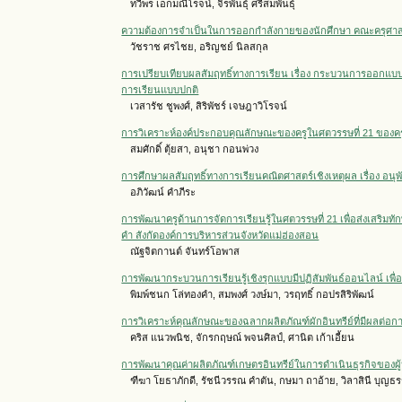
ทวีพร เอกมณีโรจน์, จิรพันธุ์ ศรีสมพันธุ์
ความต้องการจำเป็นในการออกกำลังกายของนักศึกษา คณะครุศาสต
วัชราช ศรไชย, อริญชย์ นิลสกุล
การเปรียบเทียบผลสัมฤทธิ์ทางการเรียน เรื่อง กระบวนการออกแบบเชิ
การเรียนแบบปกติ
เวสารัช ชูพงศ์, สิริพัชร์ เจษฎาวิโรจน์
การวิเคราะห์องค์ประกอบคุณลักษณะของครูในศตวรรษที่ 21 ของครู
สมศักดิ์ ตุ้ยสา, อนุชา กอนพ่วง
การศึกษาผลสัมฤทธิ์ทางการเรียนคณิตศาสตร์เชิงเหตุผล เรื่อง อน
อภิวัฒน์ คำภีระ
การพัฒนาครูด้านการจัดการเรียนรู้ในศตวรรษที่ 21 เพื่อส่งเสริมท
คำ สังกัดองค์การบริหารส่วนจังหวัดแม่ฮ่องสอน
ณัฐจิตกานต์ จันทร์โอพาส
การพัฒนากระบวนการเรียนรู้เชิงรุกแบบมีปฏิสัมพันธ์ออนไลน์ เพื่อส
พิมพ์ชนก โล่ทองคำ, สมพงศ์ วงษ์มา, วรฤทธิ์ กอปรสิริพัฒน์
การวิเคราะห์คุณลักษณะของฉลากผลิตภัณฑ์ผักอินทรีย์ที่มีผลต่อก
คริส แนวพนิช, จักรกฤษณ์ พจนศิลป์, ศานิต เก้าเอี้ยน
การพัฒนาคุณค่าผลิตภัณฑ์เกษตรอินทรีย์ในการดำเนินธุรกิจขอ
ฑีฆา โยธาภักดี, รัชนีวรรณ คำตัน, กษมา ถาอ้าย, วิลาสินี บุญธรร