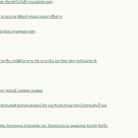
วิทยาลัยเทคโนโลยีราขมงคลพระนคร
 ตามแนวชาติพันธุ์วรรณนาแห่งการสื่อสาร
งกอกน้อย กรุงเทพมหานคร
ษาจีน กรณีศึกษาสาขาวิชาภาษาจีน มหาวิทยาลัยราชภัฏอุดรธานี
s) ของแย้ Leiolepis ocellata
นวดประคบด้วยลูกประคบสมุนไพร และรับประทานยาสมุนไพรกระตุ้นน้ำนม
่อ Aeromonas hydrophila และ Streptococcus agalactiae ของปลานิลใน