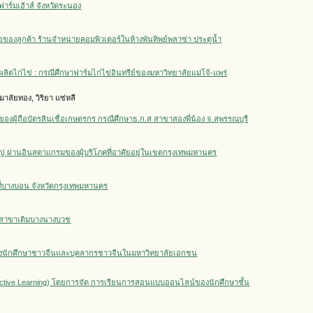
ร์มเฮ้าส์ จังหวัดระนอง
อของลูกค้า ร้านจำหน่ายคอมพิวเตอร์ในห้างพันทิพย์พลาซ่า ประตูน้ำ
ิตไก่ไข่ : กรณีศึกษาฟาร์มไก่ไข่อินทรีย์ของมหาวิทยาลัยแม่โจ้-แพร่
 มาลัยทอง, วิริยา แซ่หลี
ู้ถือบัตรสินเชื่อเกษตรกร กรณีศึกษาธ.ก.ส สาขาสองพี่น้อง จ.สุพรรณบุรี
หญ่ ผ่านอินสตาแกรมของผู้บริโภคที่อาศัยอยู่ในเขตกรุงเทพมหานคร
ี่บางบอน จังหวัดกรุงเทพมหานคร
.ส.สาขาเดิมบางนางบวช
งนักศึกษาชาวจีนและบุคลากรชาวจีนในมหาวิทยาลัยเอกชน
Active Learning) โดยการจัด การเรียนการสอนแบบออนไลน์ของนักศึกษาชั้น