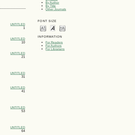
By Author
By Title
Other Journals
FONT SIZE
UNTITLED
1
INFORMATION
UNTITLED
10
For Readers
For Authors
For Librarians
UNTITLED
21
UNTITLED
31
UNTITLED
41
UNTITLED
53
UNTITLED
64