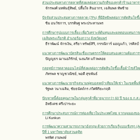
ส่วนประสมทางการตลาดที่ส่งผลต่อความภักดีของลูกค้าร้านอาหารฟา
จักรพงศ์ มหพันธุ์ทิพย์, ปลื้มใจ สินอากร, เฉลิมพล ทัพซ้าย
ปัจจัยส่วนประสมทางการตลาด (7Ps) ที่มีอิทธิพลต่อการตัดสินใจซื้
ซิม อนวัชการ, บรรดิษฐ พระประทานพร
การศึกษารูปแบบการเลี้ยง เพื่อวิเคราะห์ต้นทุนและผลตอบแทนการผล
เฉลิมพระเกียรติ อำเภอร้องกวาง จังหวัดแพร่
ธีราพัฒน์ จักรเงิน, สรียา ทรัพย์สิริ, กรรณิการ์ มอญแก้ว, วรศิลป์
แนวทางการพัฒนาบัตรสินเชื่อเกษตรกรให้ตอบสนองความต้องการของผ
ปัญญธร ฌานอภิรักษ์, นงนภัส แก้วพลอย
กลยุทธ์การตลาดออนไลน์ที่ส่งผลต่อการตัดสินใจซื้อเสื้อผ้าไซส์ใ
ภัทรพล ชาญชวณิชย์, พอดี สุขพันธ์
แนวทางการพัฒนาธุรกิจสนามฟุตบอลหญ้าเทียมให้เช่า ในเขตพื้นท
รัฐพล วนาเฉลิม, ชัยธนัตถ์กร ภวิศพิริยะกฤติ
ปัญหาหนี้ด้อยคุณภาพในกลุ่มลูกค้าที่อายุมากกว่า 60 ปี ของ ธ.ก
อิทธิเดช ศรีเปาระยะ
การศึกษาประสบการณ์การท่องเที่ยวในประเทศไทย จากมุมมองขอ
Li Kunkun
การพัฒนาความสามารถภาษาอังกฤษ ด้วยการเรียนรู้แบบเชิงรุก (
ปีที่ 1 มหาวิทยาลัยสวนดุสิต
พรพิศ งามพงษ์