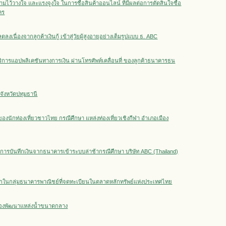
้วางใจ และแรงจูงใจ ในการซื้อสินค้าออนไลน์ ที่มีผลต่อการตัดสินใจซื้อ
คร
่องจากลูกค้าเงินกู้ เข้าสู่วัยผู้สูงอายุอย่างเต็มรูปแบบ ธ. ABC
ริการแอปพลิเคชันทางการเงิน ผ่านโทรศัพท์เคลื่อนที่ ของลูกค้าธนาคารธน
จังหวัดปทุมธานี
นักท่องเที่ยวชาวไทย กรณีศึกษา แหล่งท่องเที่ยวเชิงกีฬา อำเภอเมือง
ารบันทึกเงินจากธนาคารเข้าระบบล่าช้ากรณีศึกษา บริษัท ABC (Thailand)
ากในกลุ่มธนาคารพาณิชย์ที่จดทะเบียนในตลาดหลักทรัพย์แห่งประเทศไทย
รกองพัฒนาแหล่งน้ำขนาดกลาง