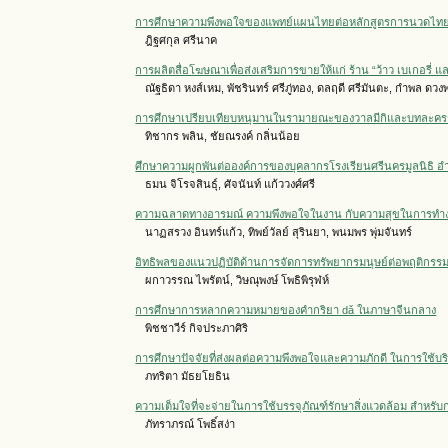
การศึกษาความพึงพอใจของแพทย์แผนไทยต่อหลักสูตรการนวดไท
ฎิฐศกุล ศรีนาค
การผลิตสื่อโฆษณาเพื่อส่งเสริมการขายให้แก่ ร้าน “ว้าว เบเกอรี่ 
ณัฐธิดา หงส์เหม, พัชรินทร์ ศรีภู่ทอง, ดลฤดี ศรีมันตะ, กำพล ดว
การศึกษาเปรียบเทียบหนุมานในรามายณะของวาลมีกิและบทละครร
ทิชากร พลิน, ชัยณรงค์ กลิ่นน้อย
ศึกษาความผูกพันต่อองค์การของบุคลากรโรงเรียนศรีนครมูลนิธิ 
ธมน จิโรจสินธุ์, ศัจนันท์ แก้ววงศ์ศรี
ความฉลาดทางอารมณ์ ความพึงพอใจในงาน กับความสุขในการทำง
นาฏสรวง อินทร์แก้ว, ทิพย์วัลย์ สุรินยา, พนมพร พุ่มจันทร์
อิทธิพลของแนวปฏิบัติด้านการจัดการทรัพยากรมนุษย์ต่อพฤติก
ผกาวรรณ ไพรัตน์, วิษณุพงษ์ โพธิพิรุฬห์
การศึกษาการหลากความหมายของคำกริยา dǎ ในภาษาจีนกลาง
พิชชาวีร์ กิจประภาศิริ
การศึกษาปัจจัยที่ส่งผลต่อความพึงพอใจและความภักดี ในการใช้บร
ภทริตา มัธยโยธิน
ความเต็มใจที่จะจ่ายในการใช้บรรจุภัณฑ์รักษาสิ่งแวดล้อม สำหรับ
ภัทราภรณ์ โพธิ์สง่า