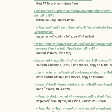
พิชญ์สินี พิศวงปราการ, อัมพร วัจนะ
ผลการจัดการเรียนรู้เชิงประสบการณ์ที่มีต่อผลสัมฤทธิ์ทางการเ
ประถมศึกษาปีที่ 3
เพียงตะวัน นวกุล, นิเวศน์ คำรัตน์
การพัฒนาผลสัมฤทธิ์ทางการเรียนรายวิชาชีววิทยาสำหรับนักเรียนชั้น
เทคนิคผังกราฟิก
มณวสา นวลถวิล, ชุติมา ทัศโร, จุฑารัตน์ คชรัตน์
การวิจัยปฏิบัติการเพื่อพัฒนาความสามารถในการแก้ปัญหาอย่างสร้าง
กายภาพของวัสดุ สำหรับนักเรียนชั้นประถมศึกษาปีที่ 4
มณีพิมพ์ วรรณภพ, สุริยา ชาปู่
รูปแบบการบริหารแบบมีส่วนร่วมในการจัดการอาชีวศึกษาระบบทวิ
รมย์นลิน ศรีสายหยุด, เสาวนีย์ สิกขาบัณฑิต, ปัญญา ธีระวิทยเลิ
แนวทางการจัดการการนิเทศโรงเรียนเชิงรุกของสำนักงานเขตพื้น
อรพร คนสนิท, เสาวณีย์ สิกขาบัณฑิต, ปัญญา ธีรวิทยเลิศ
ผลของการใช้ชุดฝึกทักษะการขับร้องประสานเสียงที่มีต่อผลสัมฤทธิ
ก่อกิจ โกวิทกุล, วัน เดชพิชัย
การพัฒนาประสิทธิภาพการดำเนินงานของสถานศึกษาด้วยจิตวิทยาเ
จิรวุฒิ พงษ์โสภณ, นัฐกาญจน์ ผิวขาว, นิรภาดา จำเนียรทรง
การพัฒนาสื่อการเรียนการสอนเรื่องการประกอบเครื่องคอมพิวเตอร