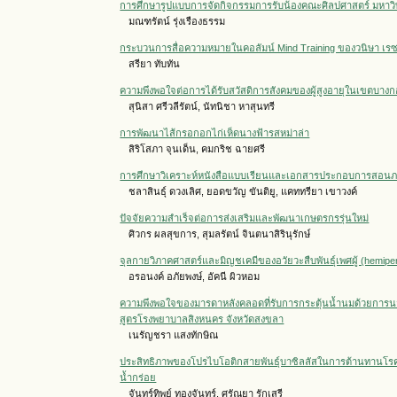
การศึกษารูปแบบการจัดกิจกรรมการรับน้องคณะศิลปศาสตร์ มหา
มณฑรัตน์ รุ่งเรืองธรรม
กระบวนการสื่อความหมายในคอลัมน์ Mind Training ของวนิษา เรซ
สรียา ทับทัน
ความพึงพอใจต่อการได้รับสวัสดิการสังคมของผู้สูงอายุในเขตบา
สุนิสา ศรีวลีรัตน์, นัทนิชา หาสุนทรี
การพัฒนาไส้กรอกอกไก่เห็ดนางฟ้ารสหม่าล่า
สิริโสภา จุนเด็น, คมกริช ฉายศรี
การศึกษาวิเคราะห์หนังสือแบบเรียนและเอกสารประกอบการสอนภา
ชลาสินธุ์ ดวงเลิศ, ยอดขวัญ ขันติยู, แคททรียา เขาวงค์
ปัจจัยความสำเร็จต่อการส่งเสริมและพัฒนาเกษตรกรรุ่นใหม่
ศิวกร ผลสุขการ, สุมลรัตน์ จินตนาสิรินุรักษ์
จุลกายวิภาคศาสตร์และมิญชเคมีของอวัยวะสืบพันธุ์เพศผู้ (hemipeni
อรอนงค์ อภัยพงษ์, อัคนี ผิวหอม
ความพึงพอใจของมารดาหลังคลอดที่รับการกระตุ้นน้ำนมด้วยการ
สูตรโรงพยาบาลสิงหนคร จังหวัดสงขลา
เนรัญชรา แสงทักษิณ
ประสิทธิภาพของโปรไบโอติกสายพันธุ์บาซิลลัสในการต้านทานโรคต
น้ำกร่อย
จันทร์ทิพย์ ทองจันทร์, ศรัณยา รักเสรี