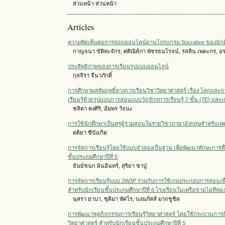
ส่วนหน้า ส่วนหน้า
Articles
ความคิดเห็นต่อการสอบออนไลน์ผ่านโปรแกรม Socrative ของนัก
กาญจนา ขัติทะจักร, ศศิณิส์ภา พัชรธนโรจน์, รสลิน เพตะกร, อ
ประสิทธิภาพของการเรียนรูปแบบออนไลน์
กุลจิรา จีนาภักดิ์
การศึกษาผลสัมฤทธิ์ทางการเรียนวิชาวิทยาศาสตร์ เรื่อง โลกและการ
เรียนรู้ด้วยรูปแบบการสอนแบบวัฏจักรการเรียนรู้ 7 ขั้น (7E) แล
ชลิตา คงศิริ, อัมพร วัจนะ
การใช้นักศึกษาเป็นครูผู้ร่วมสอนในรายวิชาภาษาอังกฤษสำหรับ
ตติยา ซีบังเกิด
การจัดการเรียนรู้โดยใช้แบบจำลองเป็นฐาน เพื่อพัฒนาทักษะการส
ชั้นประถมศึกษาปีที่ 5
ธันย์ชนก ผินอินทร์, สุริยา ชาปู่
การจัดการเรียนรู้แบบ 2W3P ร่วมกับการใช้เกมประกอบการสอนเ
สำหรับนักเรียนชั้นประถมศึกษาปีที่ 6 โรงเรียนในเครือข่ายไผ่สีทอ
นุสรา ยาบา, ชุติมา ทัศโร, นงนภัสส์ มากชูชิต
การพัฒนาชุดกิจกรรมการเรียนรู้วิทยาศาสตร์ โดยใช้กระบวนการสืบ
วิทยาศาสตร์ สำหรับนักเรียนชั้นประถมศึกษาปีที่ 5