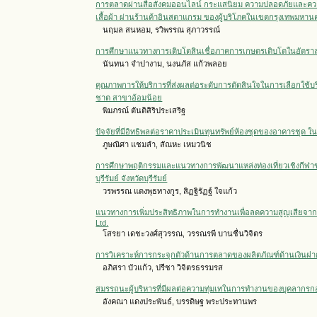
การตลาดผ่านสื่อสังคมออนไลน์ กระแสนิยม ความปลอดภัยและความไว
เสื้อผ้า ผ่านร้านค้าอินสตาแกรม ของผู้บริโภคในเขตกรุงเทพมหาน
นฤมล สนหอม, รวิพรรณ สุภาวรรณ์
การศึกษาแนวทางการเติบโตสินเชื่อภาคการเกษตรเติบโตในอัตราลดลงเนื
นันทนา จำปางาม, นงนภัส แก้วพลอย
คุณภาพการให้บริการที่ส่งผลต่อระดับการตัดสินใจในการเลือกใช้บ
ชาต สาขาอ้อมน้อย
พิมภรณ์ ตันติสิริประเสริฐ
ปัจจัยที่มีอิทธิพลต่อราคาประเมินทุนทรัพย์ห้องชุดของอาคารชุด ใน
ภูษณิศา แชมลำ, สัณหะ เหมวนิช
การศึกษาพฤติกรรมและแนวทางการพัฒนาแหล่งท่องเที่ยวเชิงกีฬาของ
บุรีรัมย์ จังหวัดบุรีรัมย์
วรพรรณ แดงพุธทางกูร, สิฏฐิรัฏฐ์ ใจแก้ว
แนวทางการเพิ่มประสิทธิภาพในการทำงานเพื่อลดความสูญเสียจากก
Ltd.
โสรยา เดชะวงศ์สุวรรณ, วรรณรพี บานชื่นวิจิตร
การวิเคราะห์การกระจุกตัวด้านการตลาดของผลิตภัณฑ์ด้านเงินฝ
อภิสรา บัวแก้ว, ปรีชา วิจิตรธรรมรส
สมรรถนะผู้บริหารที่มีผลต่อความทุ่มเทในการทำงานของบุคลาก
อังคณา แดงประพันธ์, บรรดิษฐ พระประทานพร