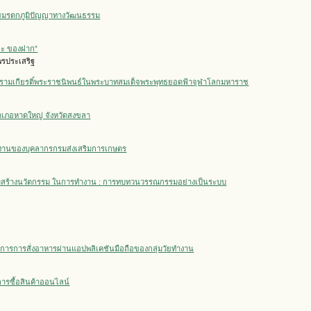
ยมรดกภูมิปัญญาทางวัฒนธรรม
และ ของฝาก”
งพรประเสริฐ
ามเกียรติ์พระราชนิพนธ์ในพระบาทสมเด็จพระพุทธยอดฟ้าจุฬาโลกมหาราช
อำเภอหาดใหญ่ จังหวัดสงขลา
านของบุคลากรกรมส่งเสริมการเกษตร
รรมสร้างนวัตกรรม ในการทำงาน : การทบทวนวรรณกรรมอย่างเป็นระบบ
ิการการสั่งอาหารผ่านแอปพลิเคชันมือถือของกลุ่มวัยทำงาน
การซื้อสินค้าออนไลน์