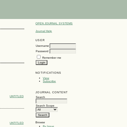
OPEN JOURNAL SYSTEMS
Journal Help
USER
Username
Password
Remember me
NOTIFICATIONS
View
Subscribe
JOURNAL CONTENT
UNTITLED
Search
Search Scope
Browse
UNTITLED
By Issue