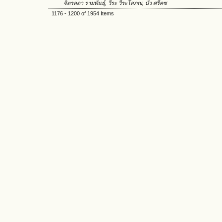
จิตรลดา รามพันธุ์, วีระ วีระโสภณ, บัว ศรีคช
1176 - 1200 of 1954 Items