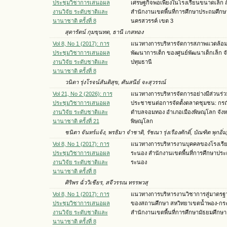
ประชุมวิชาการเสนอผล
เศรษฐกิจพอเพียงในโรงเรียนขนาดเล็ก ส
งานวิจัย ระดับชาติและ
สำนักงานเขตพื้นที่การศึกษาประถมศึกษ
นานาชาติ ครั้งที่ 8
นครสวรรค์ เขต 3
สุดารัตน์ กุมขุนทด, ธานี เกสทอง
Vol 8, No 1 (2017): การ
แนวทางการบริหารจัดการสภาพแวดล้อมเพ
ประชุมวิชาการเสนอผล
พัฒนาการเด็ก ของศูนย์พัฒนาเด็กเล็ก จั
งานวิจัย ระดับชาติและ
ปทุมธานี
นานาชาติ ครั้งที่ 8
วนิดา รุ่งโรจน์สันติสุข, ศันสนีย์ จะสุวรรณ์
Vol 21, No 2 (2026): การ
แนวทางการบริหารจัดการอย่างมีส่วนร่
ประชุมวิชาการเสนอผล
ประชาชนต่อการจัดตั้งตลาดชุมชน: กรณ
งานวิจัย ระดับชาติและ
ตำบลจอมทอง อำเภอเมืองพิษณุโลก จังห
นานาชาติ ครั้งที่ 21
พิษณุโลก
ชนิตา จันทร์แจ้ง, พรธิมา จำชาติ, รัชณา รุ่งเรืองศักดิ์, บัณฑิต พุกอิ่ม,
Vol 8, No 1 (2017): การ
แนวทางการบริหารงานบุคคลของโรงเรี
ประชุมวิชาการเสนอผล
ระนอง สำนักงานเขตพื้นที่การศึกษาปร
งานวิจัย ระดับชาติและ
ระนอง
นานาชาติ ครั้งที่ 8
ศิริพร ฉั่ววิเชียร, สจีวรรณ ทรรพวสุ
Vol 8, No 1 (2017): การ
แนวทางการบริหารงานวิชาการสู่มาตร
ประชุมวิชาการเสนอผล
ของสถานศึกษา สหวิทยาเขตน้ำพอง-กระ
งานวิจัย ระดับชาติและ
สำนักงานเขตพื้นที่การศึกษามัธยมศึกษา
นานาชาติ ครั้งที่ 8