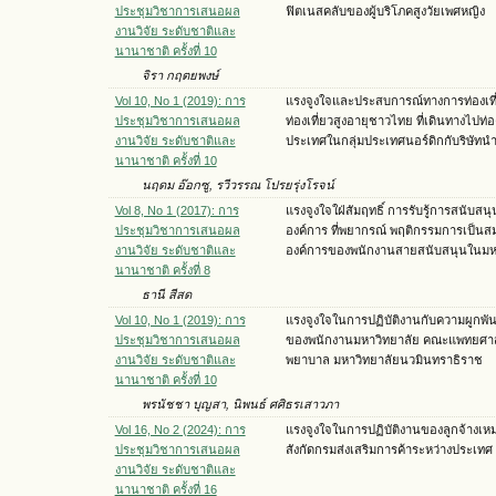
ประชุมวิชาการเสนอผล
ฟิตเนสคลับของผู้บริโภคสูงวัยเพศหญิง
งานวิจัย ระดับชาติและ
นานาชาติ ครั้งที่ 10
จิรา กฤตยพงษ์
Vol 10, No 1 (2019): การ
แรงจูงใจและประสบการณ์ทางการท่องเที
ประชุมวิชาการเสนอผล
ท่องเที่ยวสูงอายุชาวไทย ที่เดินทางไปท่อง
งานวิจัย ระดับชาติและ
ประเทศในกลุ่มประเทศนอร์ดิกกับริษัทนำเ
นานาชาติ ครั้งที่ 10
นฤดม อ๊อกซู, รวีวรรณ โปรยรุ่งโรจน์
Vol 8, No 1 (2017): การ
แรงจูงใจใฝ่สัมฤทธิ์ การรับรู้การสนับสน
ประชุมวิชาการเสนอผล
องค์การ ที่พยากรณ์ พฤติกรรมการเป็นสมา
งานวิจัย ระดับชาติและ
องค์การของพนักงานสายสนับสนุนในมห
นานาชาติ ครั้งที่ 8
ธานี สีสด
Vol 10, No 1 (2019): การ
แรงจูงใจในการปฏิบัติงานกับความผูกพัน
ประชุมวิชาการเสนอผล
ของพนักงานมหาวิทยาลัย คณะแพทยศาส
งานวิจัย ระดับชาติและ
พยาบาล มหาวิทยาลัยนวมินทราธิราช
นานาชาติ ครั้งที่ 10
พรนัชชา บุญสา, นิพนธ์ ศศิธรเสาวภา
Vol 16, No 2 (2024): การ
แรงจูงใจในการปฏิบัติงานของลูกจ้างเห
ประชุมวิชาการเสนอผล
สังกัดกรมส่งเสริมการค้าระหว่างประเทศ
งานวิจัย ระดับชาติและ
นานาชาติ ครั้งที่ 16