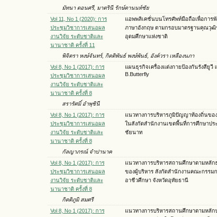
มัทนา ดอนศรี, มาตรินี รักษ์ตานนท์ชัย
Vol 11, No 1 (2020): การ
แอพพลิเคชั่นบนโทรศัพท์มือถือเพื่อการ
ประชุมวิชาการเสนอผล
ภาษาอังกฤษ ตามกรอบมาตรฐานคุณวุฒิ
งานวิจัย ระดับชาติและ
อุดมศึกษาแห่งชาติ
นานาชาติ ครั้งที่ 11
พิจิตรา หงษ์จันทร์, กิตติพันธ์ พงษ์พันธ์, อังค์วรา เหลืองนภา
Vol 8, No 1 (2017): การ
แผนธุรกิจเครื่องแต่งกายป้องกันรังสียูวี
B.Butterfly
ประชุมวิชาการเสนอผล
งานวิจัย ระดับชาติและ
นานาชาติ ครั้งที่ 8
สรารัศมิ์ อำพุชินี
Vol 8, No 1 (2017): การ
แนวทางการบริหารภูมิปัญญาท้องถิ่นขอ
ประชุมวิชาการเสนอผล
ในสังกัดสำนักงานเขตพื้นที่การศึกษาป
งานวิจัย ระดับชาติและ
ชัยนาท
นานาชาติ ครั้งที่ 8
กัลญาภรณ์ จำปานาค
Vol 8, No 1 (2017): การ
แนวทางการบริหารสถานศึกษาตามหลัก
ประชุมวิชาการเสนอผล
ของผู้บริหาร สังกัดสำนักงานคณะกรรม
งานวิจัย ระดับชาติและ
อาชีวศึกษา จังหวัดอุทัยธานี
นานาชาติ ครั้งที่ 8
กิตติภูมิ สมศรี
Vol 8, No 1 (2017): การ
แนวทางการบริหารสถานศึกษาตามหลัก