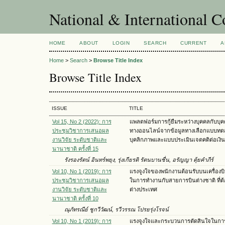
National & International C
HOME
ABOUT
LOGIN
SEARCH
CURRENT
A
Home
>
Search
>
Browse Title Index
Browse Title Index
ISSUE
TITLE
Vol 15, No 2 (2022): การ
แพลตฟอร์มการกู้ยืมระหว่างบุคคลกับบุค
ประชุมวิชาการเสนอผล
ทางออนไลน์จากข้อมูลทางเลือกแบบท
งานวิจัย ระดับชาติและ
บุคลิกภาพและแบบประเมินเจตคติต่อเงิน
นานาชาติ ครั้งที่ 15
รังรองรัตน์ อินทร์พยุง, รุ่งเกียรติ รัตนบานชื่น, อรัญญา ตุ้ยคำภีร์
Vol 10, No 1 (2019): การ
แรงจูงใจของพนักงานต้อนรับบนเครื่อง
ประชุมวิชาการเสนอผล
ในการทำงานกับสายการบินต่างชาติ ที่ต
งานวิจัย ระดับชาติและ
ต่างประเทศ
นานาชาติ ครั้งที่ 10
ณุภัทรณีย์ ชูกวีวัฒน์, รวีวรรณ โปรยรุ่งโรจน์
Vol 10, No 1 (2019): การ
แรงจูงใจและกระบวนการตัดสินใจในการ