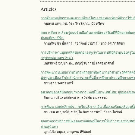
Articles
การศึกษาพฤติกรรมและความพึงพอใจของนักท่องเที่ยวที่มีการใช้บ
กมลรส แทนเวช, วีระ วีระโสภณ, บัว ศรีคช
ผลการจัดการเรียนรู้แบบร่วมมือด้วยเทคนิคเอสทีเอดีที่มีต่อผลสั
มัธยมศึกษาปีที่ 5
กานต์พิชชา มั่นสกุล, สุธาทิพย์ งามนิล, เยาวเรศ ภักดีจิตร
การบริหารงานบุคคลที่ส่งผลต่อแรงจูงใจในการปฏิบัติงานของครูในโ
กรุงเทพมหานคร เขต 1
เกศรินทร์ บัญชาเมฆ, กัญญ์รัชการย์ เลิศอมรศักดิ์
การพัฒนารูปแบบการบริหารหลักสูตรท้องถิ่นรายวิชาประวัติศาสตร์ โ
พ่อขุนผาเมือง สังกัดสำนักงานเขตพื้นที่การศึกษาประถมศึกษาเพชร
ขนิษฐา ม่วงศรีจันทร์
อนาคตของคลินิกกัญชาทางการแพทย์ในประเทศไทย: มุมมองเชิงกล
จินตนา มโนรมย์ภัทรสาร, ธวัชชัย กมลธรรม
การพัฒนาแอปพลิเคชันการเรียนรู้ภาษาจีน เพื่อส่งเสริมผลสัมฤทธิ์ด
ชนะชน สมบูรณ์ดี, ขวัญใจ กิจชาลารัตน์, กัลยา ใจรักษ์
คุณภาพการบริการที่มีผลต่อภาพลักษณ์ในการให้บริการของบัณฑิต
สวนสุนันทา
ญาณิภัส หนูคง, อานุภาพ คีรีพัฒน์