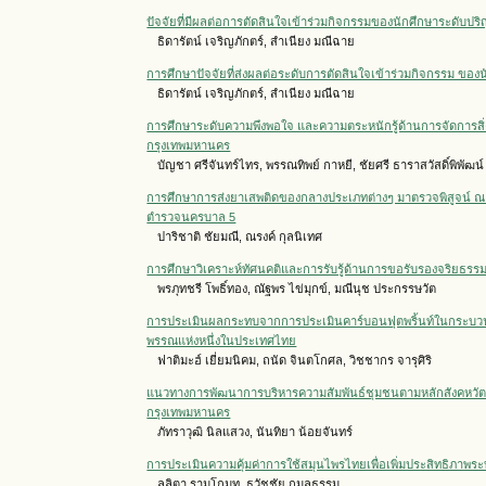
ปัจจัยที่มีผลต่อการตัดสินใจเข้าร่วมกิจกรรมของนักศึกษาระดับป
ธิดารัตน์ เจริญภักตร์, สำเนียง มณีฉาย
การศึกษาปัจจัยที่ส่งผลต่อระดับการตัดสินใจเข้าร่วมกิจกรรม ขอ
ธิดารัตน์ เจริญภักตร์, สำเนียง มณีฉาย
การศึกษาระดับความพึงพอใจ และความตระหนักรู้ด้านการจัดการสิ่
กรุงเทพมหานคร
บัญชา ศรีจันทร์ไทร, พรรณทิพย์ กาหยี, ชัยศรี ธาราสวัสดิ์พิพัฒน์
การศึกษาการส่งยาเสพติดของกลางประเภทต่างๆ มาตรวจพิสูจน์ ณ 
ตำรวจนครบาล 5
ปาริชาติ ชัยมณี, ณรงค์ กุลนิเทศ
การศึกษาวิเคราะห์ทัศนคติและการรับรู้ด้านการขอรับรองจริยธร
พรภุทชรี โพธิ์ทอง, ณัฐพร ไข่มุกข์, มณีนุช ประกรรษวัต
การประเมินผลกระทบจากการประเมินคาร์บอนฟุตพริ้นท์ในกระบ
พรรณแห่งหนึ่งในประเทศไทย
ฟาติมะฮ์ เยี่ยมนิคม, ถนัด จินตโกศล, วิชชากร จารุศิริ
แนวทางการพัฒนาการบริหารความสัมพันธ์ชุมชนตามหลักสังคหวัตถ
กรุงเทพมหานคร
ภัทราวุฒิ นิลแสวง, นันทิยา น้อยจันทร์
การประเมินความคุ้มค่าการใช้สมุนไพรไทยเพื่อเพิ่มประสิทธิภ
ลลิตา รามโกมุท, ธวัชชัย กมลธรรม