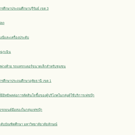
รศึกษาประถมศึกษาบุรีรัมย์ เขต 3
ตถุ
ณีและเครื่องประดับ
งฉุกเฉิน
ั้งพ่วงท้าย รถแทรกเตอร์ขนาดเล็กสำหรับชุมชน
่การศึกษาประถมศึกษาอุทัยธานี เขต 1
ิทธิพลต่อการตัดสินใจซื้อของผู้บริโภคในกลุ่มผู้ใช้บริการเฟซบุ๊ก
ื้อรถยนต์มือสองในกลุ่มเฟซบุ๊ก
ดับบัณฑิตศึกษา มหาวิทยาลัยวลัยลักษณ์