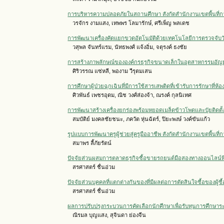
การบริหารความปลอดภัยในสถานศึกษา สังกัดสำนักงานเขตพื้นที่กา
วรจักร งามแสง, เทพพร โลมารักษ์, ศรีเพ็ญ พลเดช
การพัฒนาเครื่องคัดแยกขวดอัตโนมัติด้วยเทคโนโลยีการตรวจจับวั
วสุพล จันทร์แรม, นัทธพงศ์ แจ้งอิ่ม, จตุรงค์ ธงชัย
การสร้างภาพลักษณ์ขององค์กรธุรกิจขนาดเล็กในอุตสาหกรรมอัญม
ศิริวรรณ แซ่หลี, พองาม วีรุตมเสน
การศึกษาผู้ป่วยฉุกเฉินที่มีการใช้สารเสพติดที่เข้ารับการรักษาที่ห้อ
ศิวพันธ์ เพชรอุดม, ณิช วงศ์ส่องจ้า, ณรงค์ กุลนิเทศ
การพัฒนาสร้างเครื่องยกร่องพร้อมหยอดเมล็ดข้าวโพดและปุ๋ยติดต
สมบัติย์ มงคลชัยชนะ, ภควัต หุ่นฉัตร์, ปิยะพงษ์ วงค์ขันแก้ว
รูปแบบการพัฒนาครูผู้ช่วยสู่ครูมืออาชีพ สังกัดสำนักงานเขตพื้นที
สมาพร ลี้ภัยรัตน์
ปัจจัยส่วนผสมการตลาดธุรกิจซื้อขายรถยนต์มือสองทางออนไลน์ที่มีอ
สรศาสตร์ ชื่นอ่วม
ปัจจัยส่วนบุคคลที่แตกต่างกันของที่มีผลต่อการตัดสินใจซื้อของผู้ซ
สรศาสตร์ ชื่นอ่วม
ผลการปรับปรุงกระบวนการคัดเลือกนักศึกษาเพื่อรับทุนการศึกษาระ
ณิรมล บุญแสง, สุจินดา ย่องจีน