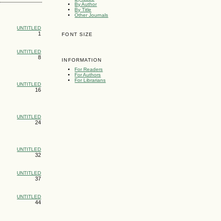
By Author
By Title
Other Journals
UNTITLED
1
FONT SIZE
UNTITLED
8
INFORMATION
For Readers
For Authors
For Librarians
UNTITLED
16
UNTITLED
24
UNTITLED
32
UNTITLED
37
UNTITLED
44