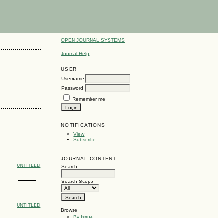
OPEN JOURNAL SYSTEMS
Journal Help
USER
Username
Password
Remember me
NOTIFICATIONS
View
Subscribe
JOURNAL CONTENT
UNTITLED
Search
Search Scope
UNTITLED
Browse
By Issue