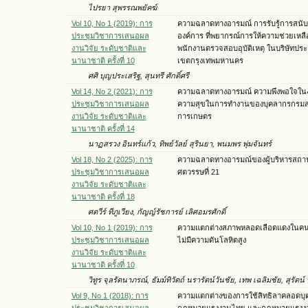
ไปรยา สุพรรณพยัคฆ์
Vol 10, No 1 (2019): การ
ความฉลาดทางอารมณ์ การรับรู้การสนั
ประชุมวิชาการเสนอผล
องค์การ ที่พยากรณ์การให้ความช่วยเหลือผ
งานวิจัย ระดับชาติและ
พนักงานตรวจสอบอุบัติเหตุ ในบริษัทประ
นานาชาติ ครั้งที่ 10
เขตกรุงเทพมหานคร
ศศิ บุญประเสริฐ, สุนทรี ศักดิ์ศรี
Vol 14, No 2 (2021): การ
ความฉลาดทางอารมณ์ ความพึงพอใจในง
ประชุมวิชาการเสนอผล
ความสุขในการทำงานของบุคลากรกรมส่
งานวิจัย ระดับชาติและ
การเกษตร
นานาชาติ ครั้งที่ 14
นาฏสรวง อินทร์แก้ว, ทิพย์วัลย์ สุรินยา, พนมพร พุ่มจันทร์
Vol 18, No 2 (2025): การ
ความฉลาดทางอารมณ์ของผู้บริหารสถา
ประชุมวิชาการเสนอผล
ศตวรรษที่ 21
งานวิจัย ระดับชาติและ
นานาชาติ ครั้งที่ 18
ศตวีร์ ทีภูเวียง, กัญญ์รัชการย์ เลิศอมรศักดิ์
Vol 10, No 1 (2019): การ
ความแตกต่างสภาพหลอดเลือดแดงในคนไ
ประชุมวิชาการเสนอผล
ไม่มีความดันโลหิตสูง
งานวิจัย ระดับชาติและ
นานาชาติ ครั้งที่ 10
วิทูร จุลรัตนาภรณ์, ธัมม์ทิวัตถ์ นรารัตน์วันชัย, เทพ เฉลิมชัย, สุรัตน์ 
Vol 9, No 1 (2018): การ
ความแตกต่างของการใช้สิทธิลาคลอดบุ
ประชุมวิชาการเสนอผล
กฎหมายแรงงานไทย และกฎหมายแรงงา