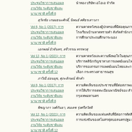
ประชุมวิชาการเสนอผล
นำทอง บริษัท เอไอเอ จำกัด
งานวิจัย ระดับชาติและ
นานาชาติ ครั้งที่ 8
สุวัจชัย เกษมธนะศักดิ์, นิพนธ์ ศศิธรเสาวภา
Vol 8, No 1 (2017): การ
ความคาดหวังของผู้ปกครองที่มีต่อคุณภาพ
ประชุมวิชาการเสนอผล
โรงเรียนบ้านหาดทรายดำ สังกัดสำนักงาน
งานวิจัย ระดับชาติและ
การศึกษาประถมศึกษาระนอง
นานาชาติ ครั้งที่ 8
เอกพงษ์ บัวจันทร, สจีวรรณ ทรรพวสุ
Vol 12, No 1 (2021): การ
ความคาดหวังและความพึงพอใจในคุณภา
ประชุมวิชาการเสนอผล
บริการคลินิกกัญชาทางการแพทย์แผนไ
งานวิจัย ระดับชาติและ
บริการของกรมการแพทย์แผนไทยและก
นานาชาติ ครั้งที่ 12
เลือก กระทรวงสาธารณสุข
ภาวิณี อ่อนมุข, ศุภะลักษณ์ ฟักคำ
Vol 8, No 1 (2017): การ
ความคิดเห็นของประชาชนที่มีต่อสภาพ
ประชุมวิชาการเสนอผล
การให้บริการจดทะเบียนพาณิชย์ของ สำ
งานวิจัย ระดับชาติและ
กรุงเทพมหานคร
นานาชาติ ครั้งที่ 8
พิชญาภา วงศ์กันยา, สมเดช รุ่งศรีสวัสดิ
Vol 12, No 1 (2021): การ
ความคิดเห็นของแฟนคลับที่มีต่อการตัด
ประชุมวิชาการเสนอผล
การแข่งขันของสโมสรฟุตบอลนครปฐม ย
งานวิจัย ระดับชาติและ
นานาชาติ ครั้งที่ 12