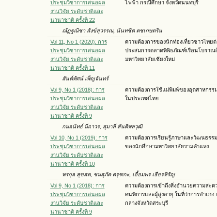
ประชุมวิชาการเสนอผล
ไฟฟ้า กรณีศึกษา จังหวัดนนทบุรี
งานวิจัย ระดับชาติและ
นานาชาติ ครั้งที่ 22
ณัฏฐณิชา สังข์สุวรรณ, นันทชิต คชเกษตริน
Vol 11, No 1 (2020): การ
ความต้องการของนักท่องเที่ยวชาวไทยต่
ประชุมวิชาการเสนอผล
ประสมการตลาดพิพิธภัณฑ์เรือนโบราณ
งานวิจัย ระดับชาติและ
มหาวิทยาลัยเชียงใหม่
นานาชาติ ครั้งที่ 11
สันต์ทัศน์ เพ็ญจันทร์
Vol 9, No 1 (2018): การ
ความต้องการใช้แม่พิมพ์ของอุตสาหกรร
ประชุมวิชาการเสนอผล
ในประเทศไทย
งานวิจัย ระดับชาติและ
นานาชาติ ครั้งที่ 9
กมลนัทธ์ มีถาวร, สุมาลี สันติพลวุฒิ
Vol 10, No 1 (2019): การ
ความต้องการเรียนรู้ภาษาและวัฒนธรร
ประชุมวิชาการเสนอผล
ของนักศึกษามหาวิทยาลัยรามคำแหง
งานวิจัย ระดับชาติและ
นานาชาติ ครั้งที่ 10
พรกุล สุขสด, ชมสุภัค ครุฑกะ, เอื้อมพร เธียรหิรัญ
Vol 9, No 1 (2018): การ
ความต้องการเข้าถึงสิ่งอำนวยความสะด
ประชุมวิชาการเสนอผล
คนพิการและผู้สูงอายุ ในที่ว่าการอำเภ
งานวิจัย ระดับชาติและ
กลางจังหวัดสระบุรี
นานาชาติ ครั้งที่ 9