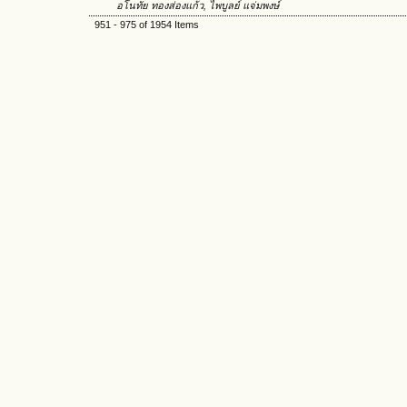
อโนทัย ทองส่องแก้ว, ไพบูลย์ แจ่มพงษ์
951 - 975 of 1954 Items