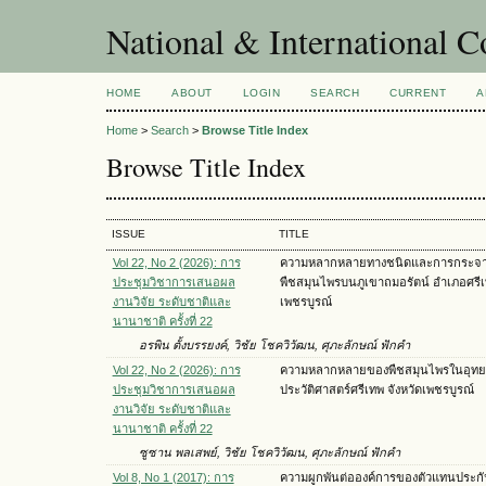
National & International C
HOME
ABOUT
LOGIN
SEARCH
CURRENT
A
Home
>
Search
>
Browse Title Index
Browse Title Index
ISSUE
TITLE
Vol 22, No 2 (2026): การ
ความหลากหลายทางชนิดและการกระจา
ประชุมวิชาการเสนอผล
พืชสมุนไพรบนภูเขาถมอรัตน์ อำเภอศรีเท
งานวิจัย ระดับชาติและ
เพชรบูรณ์
นานาชาติ ครั้งที่ 22
อรพิน ตั้งบรรยงค์, วิชัย โชควิวัฒน, ศุภะลักษณ์ ฟักคำ
Vol 22, No 2 (2026): การ
ความหลากหลายของพืชสมุนไพรในอุท
ประชุมวิชาการเสนอผล
ประวัติศาสตร์ศรีเทพ จังหวัดเพชรบูรณ์
งานวิจัย ระดับชาติและ
นานาชาติ ครั้งที่ 22
ซูซาน พลเสพย์, วิชัย โชควิวัฒน, ศุภะลักษณ์ ฟักคำ
Vol 8, No 1 (2017): การ
ความผูกพันต่อองค์การของตัวแทนประกัน