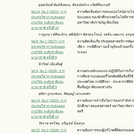
ยุทธภัณฑ์ พันธ์สิงสอน, ชัยธนัตถ์กร ภวิศพิริยะกฤติ
Vol 14, No 2 (2021): การ
ความคิดเห็นต่อการสอบออนไลน์ผ่านโ
ประชุมวิชาการเสนอผล
Socrative ของนักศึกษาเทคโนโลยีสาร
งานวิจัย ระดับชาติและ
มหาวิทยาลัยราชภัฏเชียงใหม่
นานาชาติ ครั้งที่ 14
กาญจนา ขัติทะจักร, ศศิณิส์ภา พัชรธนโรจน์, รสลิน เพตะกร, อรนุช
Vol 8, No 1 (2017): การ
ความคิดเห็นเกี่ยวกับยุทธศาสตร์การพัฒ
ประชุมวิชาการเสนอผล
เที่ยว : กรณีศึกษา บ่อนํ้าพุร้อนบ้านพรรั้ง
งานวิจัย ระดับชาติและ
ระนอง
นานาชาติ ครั้งที่ 8
นิรวิทย์ เมืองดิษฐ์
Vol 9, No 1 (2018): การ
ความตระหนักและแนวปฏิบัติในการเก็
ประชุมวิชาการเสนอผล
การคืนซากแบตเตอรี่โทรศัพท์มือถือที่ใช้
งานวิจัย ระดับชาติและ
ประเทศไทย กรณีศึกษา : ประชากรที่มีช่
นานาชาติ ครั้งที่ 9
พื้นที่อยู่อาศัยแตกต่างกัน
สุธิดา ภูกองชนะ, ทิพบุษฎ์ เอกแสงศร
Vol 14, No 2 (2021): การ
ความต้องการจำเป็นในการออกกำลังกา
ประชุมวิชาการเสนอผล
นักศึกษา คณะครุศาสตร์ มหาวิทยาลัยร
งานวิจัย ระดับชาติและ
สตรี
นานาชาติ ครั้งที่ 14
วัชราช ศรไชย, อริญชย์ นิลสกุล
Vol 22, No 2 (2026): การ
ความต้องการของผู้บริโภคที่มีต่อรถมอเต