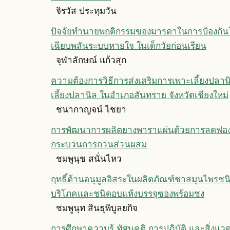
จิรวัส ประทุมวัน
ปัจจัยทำนายพฤติกรรมของมารดาในการป้องกันโ
เฉียบพลันระบบหายใจ ในเด็กวัยก่อนเรียน
จุฬาลักษณ์ แก้วสุก
ความต้องการวิธีการส่งเสริมการเพาะเลี้ยงปลาน
เลี้ยงปลานิล ในอำเภอสันทราย จังหวัดเชียงใหม่
ชนากาญจน์ ไชยา
การพัฒนาการผลิตยางพาราแผ่นด้วยการลดฟอ
กระบวนการกวนส่วนผสม
ชมพูนุช สนั่นไหว
ฤทธิ์ต้านอนุมูลอิสระในผลิตภัณฑ์ชาสมุนไพรชนิ
บริโภคและชนิดอบแห้งบรรจุซองพร้อมชง
ชมพูนุท สินธุพิบูลยกิจ
การศึกษาความรู้ ทัศนคติ การปฏิบัติ และสิ่งแ