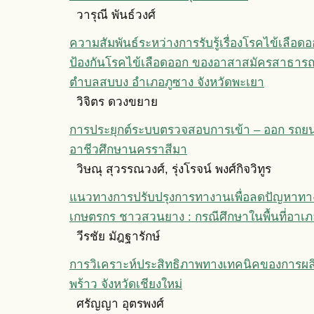
วารุณี พันธ์วงศ์
ความสัมพันธ์ระหว่างการรับรู้เรื่องโรคไข้เลือ
ป้องกันโรคไข้เลือดออก ของอาสาสมัครสาธารณ
ตำบลสบบง อำเภอภูซาง จังหวัดพะเยา
วิจิตร ดวงขยาย
การประยุกต์ระบบตรวจสอบการเข้า – ออก รถยนต
อาชีวศึกษานครราสีมา
วิษณุ สุวรรณวงศ์, รุ่งโรจน์ พงศ์กิจวิทูร
แนวทางการปรับปรุงการทางานเพื่อลดปัญหาท
เกษตรกร ชาวสวนยาง : กรณีศึกษาในพื้นที่อาเภอ
วีรชัย มัฎฐารักษ์
การวิเคราะห์ประสิทธิภาพทางเทคนิคของการผล
พร้าว จังหวัดเชียงใหม่
ศรัญญา อุตรพงศ์