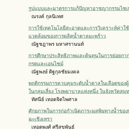
รูปแบบและมาตรการแก้ปัญหาอาชญากรรมไซเบ
ณรงค์ กุลนิเทศ
การใช้เทคโนโลยีสะอาดและการวิเคราะห์ค่าใช้จ
แวดล้อมของการผลิตนํ้าตาลมะพร้าว
ณัฐชฎาพร มหาศรานนท์
การศึกษาประสิทธิภาพและต้นทุนในการย่อยกาก
กรดและเอนไซม์
ณัฐพงษ์ ดิฐกุลชัยมงคล
พฤติกรรมการควบคุมระดับน้ำตาลในเลือดของผู
ในกลุ่มเสี่ยง โรงพยาบาลแห่งหนึ่ง ในจังหวัดสม
ทัศนีย์ เทอดจิตไพศาล
ศักยภาพในการก่อกำเนิดภาระมลพิษทางนํ้าของท้อ
ฉะเชิงเทรา
เทอดพงศ์ ศรีสุขพันธุ์