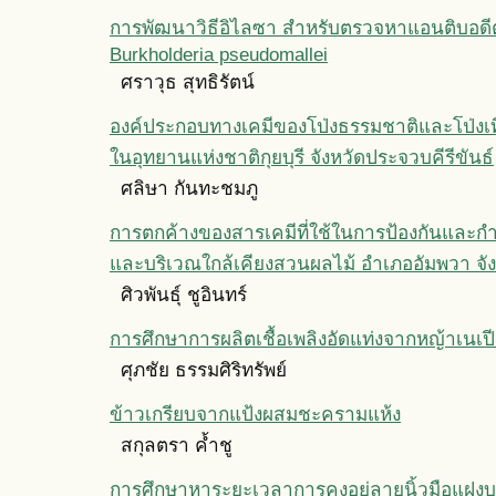
การพัฒนาวิธีอิไลซา สำหรับตรวจหาแอนติบอดีต่
Burkholderia pseudomallei
ศราวุธ สุทธิรัตน์
องค์ประกอบทางเคมีของโป่งธรรมชาติและโป่งเท
ในอุทยานแห่งชาติกุยบุรี จังหวัดประจวบคีรีขันธ์
ศลิษา กันทะชมภู
การตกค้างของสารเคมีที่ใช้ในการป้องกันและกำ จั
และบริเวณใกล้เคียงสวนผลไม้ อำเภออัมพวา จั
ศิวพันธุ์ ชูอินทร์
การศึกษาการผลิตเชื้อเพลิงอัดแท่งจากหญ้าเนเปี
ศุภชัย ธรรมศิริทรัพย์
ข้าวเกรียบจากแป้งผสมชะครามแห้ง
สกุลตรา ค้ำชู
การศึกษาหาระยะเวลาการคงอยู่ลายนิ้วมือแฝง