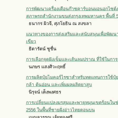
การพัฒนาเครื่องเตือนก๊าซคาร์บอนมอนอกไซด
สภาพรถสำนักงานขนส่งกรุงเทพมหานคร พื้นที่ 
ธนากร ผิวจี, ศุภโยธิน ณ สงขลา
แนวทางของการส่งเสริมและสนับสนุนเพื่อพัฒนา
เขียว
ธิดารัตน์ ชูชื่น
การเลือกจุดฝังเข็มและเส้นลมปราณ ที่ใช้ในก
นภษร แสงศิวะฤทธิ์
การผลิตปุ๋ยไมคอร์ไรซาสำหรับทดแทนการใช้ปุ๋ย
กล้า ต้นอ่อน และเพิ่มผลผลิตยาสูบ
นิรุจน์ เต็งพงศธร
การเปลี่ยนแปลงมรสุมและพายุหมุนเขตร้อนในช่ว
2556 ในพื้นที่ชายฝั่งอ่าวไทยตอนบน
เบญจวรรณ เจ้ยทองศรี