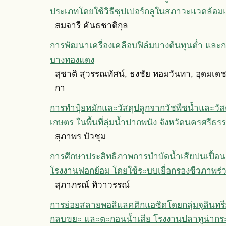
ประเภทโดยใช้วิธีซุปเปอร์กลูในสภาวะแวดล้อม
สมจารี คันธชาติกุล
การพัฒนาเครื่องเคลือบฟิล์มบางต้นทุนต่ำ และก
บางทองแดง
สุชาติ สุวรรณทัศน์, ธงชัย หอมวันทา, อุดมเดช ภั
กา
การทำปุ๋ยหมักและวัสดุปลูกจากวัชพืชนํ้าและวัส
เกษตร ในพื้นที่ลุ่มนํ้าปากพนัง จังหวัดนครศรีธ
สุภาพร บัวชุม
การศึกษาประสิทธิภาพการบำบัดนํ้าเสียปนเปื้อน
โรงงานฟอกย้อม โดยใช้ระบบเยื่อกรองชีวภาพร่วม
สุภาภรณ์ ทิวาวรรณ์
การย่อยสลายพอลิแลคติกแอซิดโดยกลุ่มจุลินทรี
กลบขยะ และตะกอนนํ้าเสีย โรงงานปลาทูน่ากระ