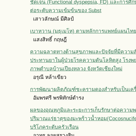
ชัดเจน (Functional dyspepsia, FD) และการศึก
ต่อระดับความเข้มข้นของ Subst
เสาวลักษณ์ มีศิลป์
เบาหวาน (มธุเมโห) ตามหลักการแพทย์แผนไท
แสงสิทธิ์ กฤษฎี
ความฉลาดทางด้านสุขภาพและปัจจัยที่มีความสั
ประทานยาในผู้ป่วยโรคความดันโลหิตสูง โรงพย
ภาพตำบลบ้านเปียงหลวง จังหวัดเชียงใหม่
อรุณี หล้าเขียว
การพัฒนาผลิตภัณฑ์ชะครามดองสำหรับเป็นเครื่
อัมพรศรี พรพิทักษ์ดำรง
ผลของอุณหภูมิและระยะการเก็บรักษาต่อความ
ปริมาณแร่ธาตุของมะพร้าวน้ำหอม(Cocosnucifera
บริโภคระดับครัวเรือน
อาทร ลอยสรวงสิน