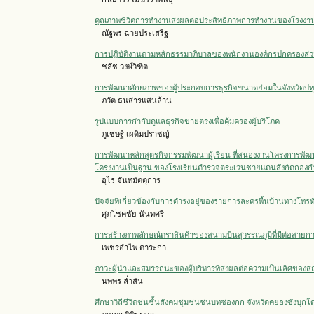
คุณภาพชีวิตการทำงานส่งผลต่อประสิทธิภาพการทำงานของโรงงาน
ณัฐพร ฉายประเสริฐ
การปฏิบัติงานตามหลักธรรมาภิบาลของพนักงานองค์กรปกครองส่วน
ชลัช วงษ์วิฑิต
การพัฒนาศักยภาพของผู้ประกอบการธุรกิจขนาดย่อมในจังหวัดปท
ภวัต ธนสารแสนล้าน
รูปแบบการกำกับดูแลธุรกิจขายตรงเพื่อคุ้มครองผู้บริโภค
ภูเชษฐ์ เผดิมปราชญ์
การพัฒนาหลักสูตรกิจกรรมพัฒนาผู้เรียน ที่สนองงานโครงการพ
โครงงานเป็นฐาน ของโรงเรียนตำรวจตระเวนชายแดนสังกัดกองก
อุไร จันทมัตตุการ
ปัจจัยที่เกี่ยวข้องกับการดำรงอยู่ของรายการละครพื้นบ้านทางโทรท
ศุภโชคชัย นันทศรี
การสร้างภาพลักษณ์ตราสินค้าของสนามบินสุวรรณภูมิที่มีต่อสาย
เพชรอำไพ ตาระกา
ภาวะผู้นำและสมรรถนะของผู้บริหารที่ส่งผลต่อความเป็นเลิศของ
นพพร ล่ำสัน
ศึกษาวิถีชีวิตชนชั้นสังคมชุมชนชนบทซองกก จังหวัดคยองซังบุกโ