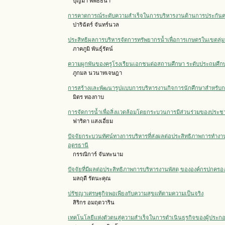
บุญมา พิพิธธนา
การคาดการณ์ระดับความสำเร็จในการบริหารงานด้านการประกันค
ปาริฉัตร์ จันทร์นวล
ประสิทธิผลการบริหารจัดการทรัพยากรน้ำเพื่อการเกษตรในเขตลุ่ม
ภาคภูมิ พันธุ์รัตน์
ความผูกพันของครูโรงเรียนเอกชนต่อสถานศึกษา ระดับประถมศึกษ
ภูกมล นวนาทเจษฎา
การสร้างและพัฒนารูปแบบการบริหารงานกิจการนักศึกษาสำหรับ
มิตร ทองกาบ
การจัดการน้ำเพื่อสิ่งแวดล้อมโดยกระบวนการมีส่วนร่วมของประชา
ฟาริดา แสงเอี่ยม
ปัจจัยกระบวนทัศน์ทางการบริหารที่ส่งผลต่อประสิทธิภาพการทำ
อุดรธานี
กรรณิการ์ จันทะนาม
ปัจจัยที่มีผลต่อประสิทธิภาพการบริหารงานพัสดุ ขององค์กรปกครอ
มลฤดี รัตนะคุณ
ปรัชญาเศรษฐกิจพอเพียงกับความสุขแท้ตามความเป็นจริง
สิริกร อมฤตวาริน
เทคโนโลยีแห่งตัวตนสู่ความสำเร็จในการดำเนินธุรกิจของผู้ประกอ