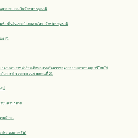
อุตสาหกรรม ในจังหวัดปทุมธานี
ท้องถิ่นในเขตอำเภอสามโคก จังหวัดปทุมธานี
ุมธานี
ัฒนาตามพระราชดำริสมเด็จพระเทพรัตนราชสุดาฯสยามบรมราชกุมารีโดยใช้
ำกับการตำรวจตระเวนชายแดนที่ 21
ัศน์
การบินนานาชาติ
สถานศึกษา
ด ประเทศเกาหลีใต้