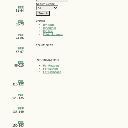
Search Scope
PDF
51-64
Browse
PDF
65-73
By Issue
By Author
By Title
Other Journals
PDF
74-86
FONT SIZE
PDF
87-97
INFORMATION
PDF
98-110
For Readers
For Authors
For Librarians
PDF
110-122
PDF
123-135
PDF
136-149
PDF
150-163