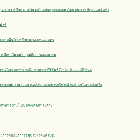
ุณภาพการศึกษาภายในระดับหลักสูตรของมหาวิทยาลัยราชภัฏสวนสุนันทา
น้ำชี
าเขตพื้นที่การศึกษากรุงเทพมหานคร
การศึกษาในระดับอุดมศึกษาของเอกชน
ชนในเขตเทศบาลเมืองประจวบคีรีขันธ์จังหวัดประจวบคีรีขันธ์
งานของพนักงานส่วนการคลังขององค์การบริหารส่วนตำบลในเขตจังหวัด
งส่วนท้องถิ่นในเขตจังหวัดหนองคาย
บการศูนย์บริการอีซูซุจังหวัดนครปฐม