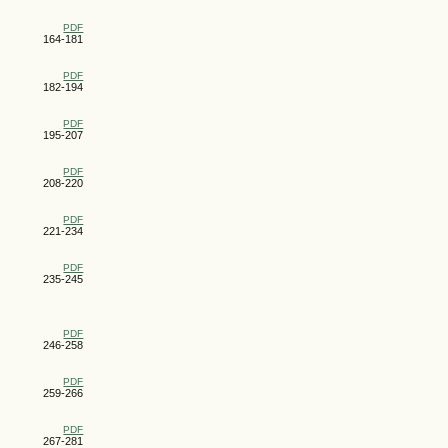
PDF
164-181
PDF
182-194
PDF
195-207
PDF
208-220
PDF
221-234
PDF
235-245
PDF
246-258
PDF
259-266
PDF
267-281