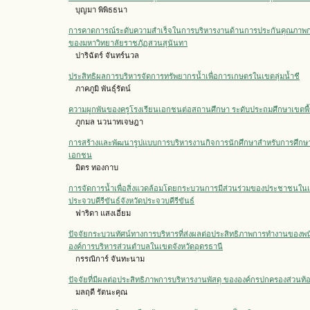
บุญมา พิพิธธนา
การคาดการณ์ระดับความสำเร็จในการบริหารงานด้านการประกันคุณภาพก
ของมหาวิทยาลัยราชภัฏสวนสุนันทา
ปาริฉัตร์ จันทร์นวล
ประสิทธิผลการบริหารจัดการทรัพยากรน้ำเพื่อการเกษตรในเขตลุ่มน้ำชี
ภาคภูมิ พันธุ์รัตน์
ความผูกพันของครูโรงเรียนเอกชนต่อสถานศึกษา ระดับประถมศึกษาเขตพื้
ภูกมล นวนาทเจษฎา
การสร้างและพัฒนารูปแบบการบริหารงานกิจการนักศึกษาสำหรับการศึกษ
เอกชน
มิตร ทองกาบ
การจัดการน้ำเพื่อสิ่งแวดล้อมโดยกระบวนการมีส่วนร่วมของประชาชนใน
ประจวบคีรีขันธ์จังหวัดประจวบคีรีขันธ์
ฟาริดา แสงเอี่ยม
ปัจจัยกระบวนทัศน์ทางการบริหารที่ส่งผลต่อประสิทธิภาพการทำงานของพ
องค์การบริหารส่วนตำบลในเขตจังหวัดอุดรธานี
กรรณิการ์ จันทะนาม
ปัจจัยที่มีผลต่อประสิทธิภาพการบริหารงานพัสดุ ขององค์กรปกครองส่วนท้
มลฤดี รัตนะคุณ