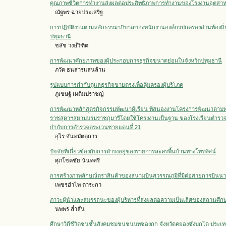
คุณภาพชีวิตการทำงานส่งผลต่อประสิทธิภาพการทำงานของโรงงานอุตสาหก
ณัฐพร ฉายประเสริฐ
การปฏิบัติงานตามหลักธรรมาภิบาลของพนักงานองค์กรปกครองส่วนท้องถิ
ปทุมธานี
ชลัช วงษ์วิฑิต
การพัฒนาศักยภาพของผู้ประกอบการธุรกิจขนาดย่อมในจังหวัดปทุมธานี
ภวัต ธนสารแสนล้าน
รูปแบบการกำกับดูแลธุรกิจขายตรงเพื่อคุ้มครองผู้บริโภค
ภูเชษฐ์ เผดิมปราชญ์
การพัฒนาหลักสูตรกิจกรรมพัฒนาผู้เรียน ที่สนองงานโครงการพัฒนาตาม
ราชสุดาฯสยามบรมราชกุมารีโดยใช้โครงงานเป็นฐาน ของโรงเรียนตำรว
กำกับการตำรวจตระเวนชายแดนที่ 21
อุไร จันทมัตตุการ
ปัจจัยที่เกี่ยวข้องกับการดำรงอยู่ของรายการละครพื้นบ้านทางโทรทัศน์
ศุภโชคชัย นันทศรี
การสร้างภาพลักษณ์ตราสินค้าของสนามบินสุวรรณภูมิที่มีต่อสายการบินน
เพชรอำไพ ตาระกา
ภาวะผู้นำและสมรรถนะของผู้บริหารที่ส่งผลต่อความเป็นเลิศของสถานศึก
นพพร ล่ำสัน
ศึกษาวิถีชีวิตชนชั้นสังคมชุมชนชนบทซองกก จังหวัดคยองซังบุกโด ประเท