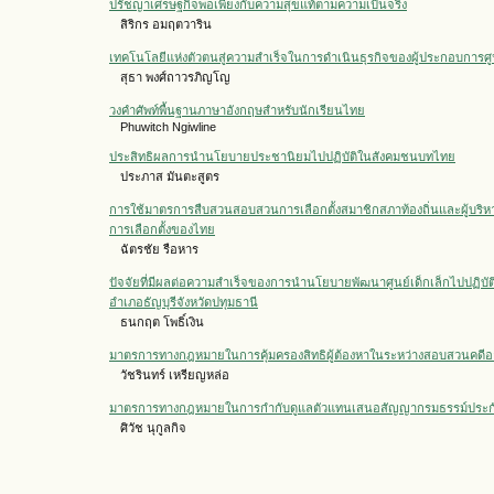
ปรัชญาเศรษฐกิจพอเพียงกับความสุขแท้ตามความเป็นจริง
สิริกร อมฤตวาริน
เทคโนโลยีแห่งตัวตนสู่ความสำเร็จในการดำเนินธุรกิจของผู้ประกอบการศูน
สุธา พงศ์ถาวรภิญโญ
วงคำศัพท์พื้นฐานภาษาอังกฤษสำหรับนักเรียนไทย
Phuwitch Ngiwline
ประสิทธิผลการนำนโยบายประชานิยมไปปฏิบัติในสังคมชนบทไทย
ประภาส มันตะสูตร
การใช้มาตรการสืบสวนสอบสวนการเลือกตั้งสมาชิกสภาท้องถิ่นและผู้บริ
การเลือกตั้งของไทย
ฉัตรชัย รือหาร
ปัจจัยที่มีผลต่อความสำเร็จของการนำนโยบายพัฒนาศูนย์เด็กเล็กไปปฏิบัติ
อำเภอธัญบุรีจังหวัดปทุมธานี
ธนกฤต โพธิ์เงิน
มาตรการทางกฎหมายในการคุ้มครองสิทธิผู้ต้องหาในระหว่างสอบสวนคด
วัชรินทร์ เหรียญหล่อ
มาตรการทางกฎหมายในการกำกับดูแลตัวแทนเสนอสัญญากรมธรรม์ประกั
ศิวัช นุกูลกิจ