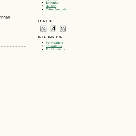
By Author
By Title
Other Journals
ว่าก่อน
FONT SIZE
INFORMATION
For Readers
For Authors
For Librarians