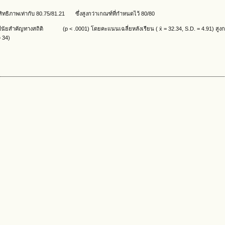
ทธิภาพเท่ากับ 80.75/81.21 ซึ่งสูงกว่าเกณฑ์ที่กำหนดไว้ 80/80
งมีนัยสำคัญทางสถิติ (p < .0001) โดยคะแนนเฉลี่ยหลังเรียน ( x̄ = 32.34, S.D. = 4.91) สูงก
 34)