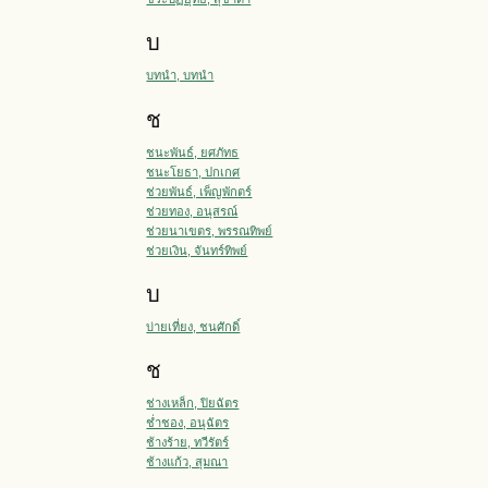
บ
บทนำ, บทนำ
ช
ชนะพันธ์, ยศภัทธ
ชนะโยธา, ปกเกศ
ช่วยพันธ์, เพ็ญพักตร์
ช่วยทอง, อนุสรณ์
ช่วยนาเขตร, พรรณทิพย์
ช่วยเงิน, จันทร์ทิพย์
บ
บ่ายเที่ยง, ชนศักดิ์
ช
ช่างเหล็ก, ปิยฉัตร
ช่ำชอง, อนุฉัตร
ช้างร้าย, ทวีรัตร์
ช้างแก้ว, สุมณา