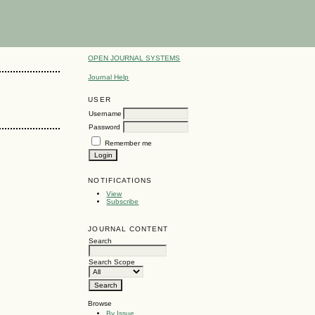
OPEN JOURNAL SYSTEMS
Journal Help
USER
Username
Password
Remember me
NOTIFICATIONS
View
Subscribe
JOURNAL CONTENT
Search
Search Scope
Browse
By Issue