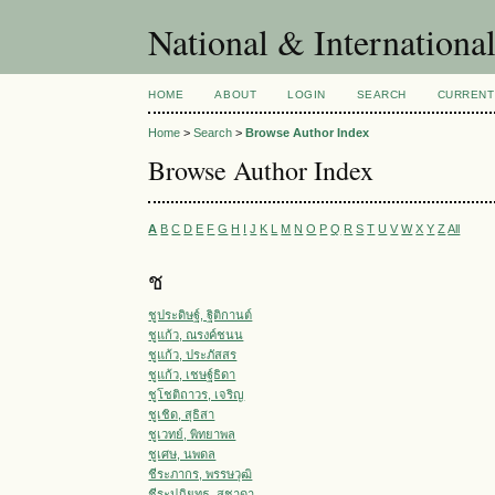
National & Internationa
HOME
ABOUT
LOGIN
SEARCH
CURRENT
Home
>
Search
>
Browse Author Index
Browse Author Index
A
B
C
D
E
F
G
H
I
J
K
L
M
N
O
P
Q
R
S
T
U
V
W
X
Y
Z
All
ช
ชูประดิษฐ์, ฐิติกานต์
ชูแก้ว, ณรงค์ชนน
ชูแก้ว, ประภัสสร
ชูแก้ว, เชษฐ์ธิดา
ชูโชติถาวร, เจริญ
ชูเชิด, สุธิสา
ชูเวทย์, พิทยาพล
ชูเศษ, นพดล
ชีระภากร, พรรษวุฒิ
ชีระปฏิยุทธ, สุชาดา