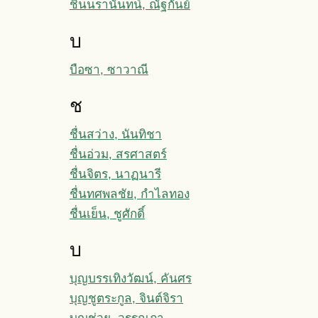
ชินนรานันทน์, ณัฐกันย์
บ
บือซา, ซาวาณี
ช
ชื่นสว่าง, นันทิชา
ชื่นอ่วม, สรศาสตร์
ชื่นจิตร, นาฏนารี
ชื่นทศพลชัย, กำไลทอง
ชื่นเย็น, ชูศักดิ์
บ
บุญบรรเทิงวัฒน์, คันศร
บุญชูตระกูล, จินต์จิรา
บุญช่วย, วรรณภา