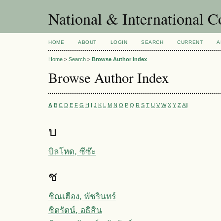
National & International C
HOME
ABOUT
LOGIN
SEARCH
CURRENT
A
Home
>
Search
>
Browse Author Index
Browse Author Index
A
B
C
D
E
F
G
H
I
J
K
L
M
N
O
P
Q
R
S
T
U
V
W
X
Y
Z
All
บ
บิลโหด, ซีซ๊ะ
ช
ชิณเฮือง, พัชรินทร์
ชิตรัตน์, อธิสิน