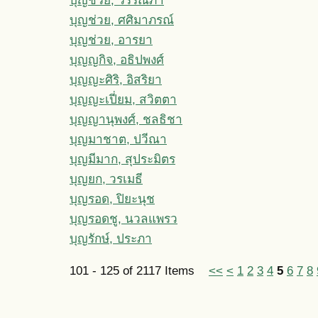
บุญช่วย, ศศิมาภรณ์
บุญช่วย, อารยา
บุญญกิจ, อธิปพงศ์
บุญญะศิริ, อิสริยา
บุญญะเปี่ยม, สวิตตา
บุญญานุพงศ์, ชลธิชา
บุญมาชาต, ปวีณา
บุญมีมาก, สุประมิตร
บุญยก, วรเมธี
บุญรอด, ปิยะนุช
บุญรอดชู, นวลแพรว
บุญรักษ์, ประภา
101 - 125 of 2117 Items
<<
<
1
2
3
4
5
6
7
8