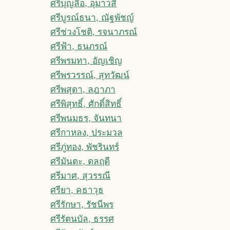
ศรีบุญลือ, อุมาวสี
ศรีบูรณ์ธนา, ณัฐพัชญ์
ศรีช่วงโชติ, รจนาภรณ์
ศรีฟ้า, ธนภรณ์
ศรีพรมทา, อัญเชิญ
ศรีพรวรรณ์, สุทวัฒน์
ศรีพสุดา, ลฎาภา
ศรีพิสุทธิ์, ศักดิ์สิทธิ์
ศรีพนมธร, จันทนา
ศรีกาหลง, ประมวล
ศรีภู่ทอง, พัชรินทร์
ศรีมันตะ, ดลฤดี
ศรีมาศ, สุวรรณี
ศรียา, คธาวุธ
ศรีรักษา, รัชนีพร
ศรีรัตนบัล, ธรรศ