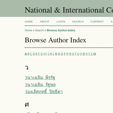
National & International C
HOME
ABOUT
LOGIN
SEARCH
CURRENT
A
Home
>
Search
>
Browse Author Index
Browse Author Index
A
B
C
D
E
F
G
H
I
J
K
L
M
N
O
P
Q
R
S
T
U
V
W
X
Y
Z
All
ว
วนาเฉลิม, พีรรัฐ
วนาเฉลิม, รัฐพล
ว่องเลิศฤทธิ์, ปิยธิดา
ศ