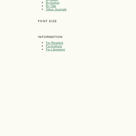
By Author
By Title
Other Journals
FONT SIZE
INFORMATION
For Readers
For Authors
For Librarians