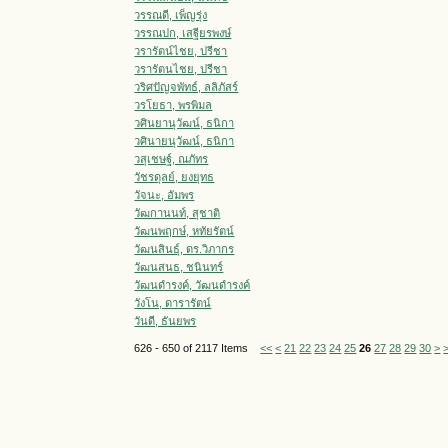
วรรณดี, เพ็ญรุ่ง
วรรณปก, เสฐียรพงษ์
วรารัตน์ไชย, ปรีชา
วรารัตนไชย, ปรีชา
วริศปัญจพัทธ์, ลลิภัสร์
วรโยธา, พรพิมล
วศินยานุวัฒน์, ธนิกา
วศินายนุวัฒน์, ธนิกา
วสุเชษฐ์, ณภัทร
วัชรดุลย์, ยงยุทธ
วัจนะ, อัมพร
วัฒกานนท์, สุชาติ
วัฒนพฤกษ์, หทัยรัตน์
วัฒนสินธุ์, ดร.วิภากร
วัฒนสนธ, ชนินทร์
วัฒนดำรงค์, วัฒนดำรงค์
วังโน, ดารารัตน์
วันดี, ธันยพร
626 - 650 of 2117 Items
<<
<
21
22
23
24
25
26
27
28
29
30
>