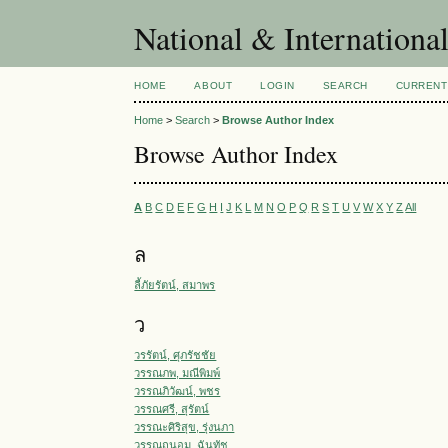
National & Internationa
HOME
ABOUT
LOGIN
SEARCH
CURRENT
Home
>
Search
>
Browse Author Index
Browse Author Index
A
B
C
D
E
F
G
H
I
J
K
L
M
N
O
P
Q
R
S
T
U
V
W
X
Y
Z
All
ล
ลี้ภัยรัตน์, สมาพร
ว
วรรัตน์, ศุภรัชชัย
วรรณภพ, มณีพิมพ์
วรรณภิวัฒน์, พชร
วรรณศรี, สุรัตน์
วรรณะศิริสุข, รุ่งนภา
วรรณถนอม, ฉันทัช