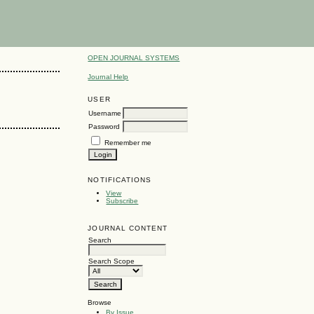
OPEN JOURNAL SYSTEMS
Journal Help
USER
Username
Password
Remember me
NOTIFICATIONS
View
Subscribe
JOURNAL CONTENT
Search
Search Scope
Browse
By Issue