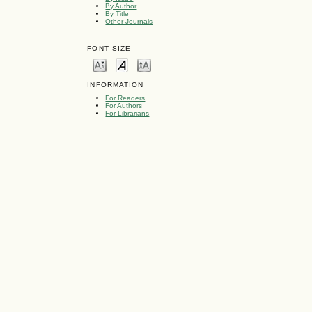
By Author
By Title
Other Journals
FONT SIZE
INFORMATION
For Readers
For Authors
For Librarians