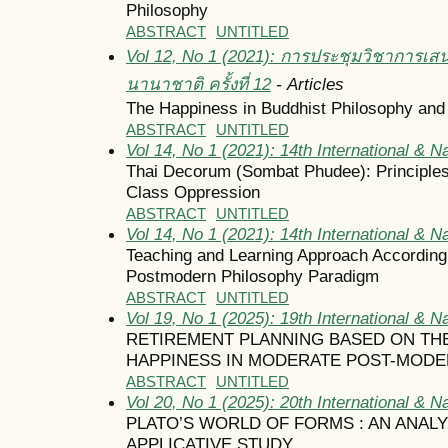
Philosophy
ABSTRACT
UNTITLED
Vol 12, No 1 (2021): การประชุมวิชาการเส
นานาชาติ ครั้งที่ 12
- Articles
The Happiness in Buddhist Philosophy and
ABSTRACT
UNTITLED
Vol 14, No 1 (2021): 14th International & N
Thai Decorum (Sombat Phudee): Principles
Class Oppression
ABSTRACT
UNTITLED
Vol 14, No 1 (2021): 14th International & N
Teaching and Learning Approach According
Postmodern Philosophy Paradigm
ABSTRACT
UNTITLED
Vol 19, No 1 (2025): 19th International & N
RETIREMENT PLANNING BASED ON TH
HAPPINESS IN MODERATE POST-MODE
ABSTRACT
UNTITLED
Vol 20, No 1 (2025): 20th International & N
PLATO’S WORLD OF FORMS : AN ANALY
APPLICATIVE STUDY