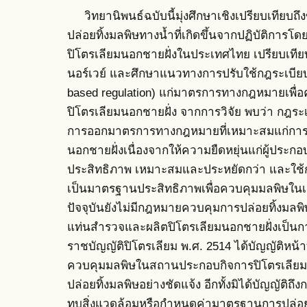
วิทยานิพนธ์ฉบับนี้มุ่งศึกษาเชิงเปรียบเทียบ
ปล่อยทิ้งมลพิษทางน้ำที่เกิดขึ้นจากปฏิบัติกา
ปิโตรเลียมนอกชายฝั่งในประเทศไทย เปรียบเ
นอร์เวย์ และศึกษาแนวทางการปรับใช้กฎระเบีย
based regulation) แก่มาตรการทางกฎหมายเพื
ปิโตรเลียมนอกชายฝั่ง จากการวิจัย พบว่า กฎร
การออกมาตรการทางกฎหมายที่เหมาะสมแก่การค
นอกชายฝั่งเนื่องจากให้ความยืดหยุ่นแก่ผู้ประกอ
ประสิทธิภาพ เหมาะสมและประหยัดกว่า และใ
เป็นมาตรฐานประสิทธิภาพเพื่อควบคุมมลพิษใ
ปัจจุบันยังไม่มีกฎหมายควบคุมการปล่อยทิ้งมลพิษ
แท่นสำรวจและผลิตปิโตรเลียมนอกชายฝั่งเป็น
ราชบัญญัติปิโตรเลียม พ.ศ. 2514 ได้บัญญัติหน้าท
ควบคุมมลพิษในสถานประกอบกิจการปิโตรเลียมเอ
ปล่อยทิ้งมลพิษอย่างชัดแจ้ง อีกทั้งมิได้บัญญัต
ทบสิ่งแวดล้อมหรือกำหนดค่ามาตรฐานการปล่อยทิ