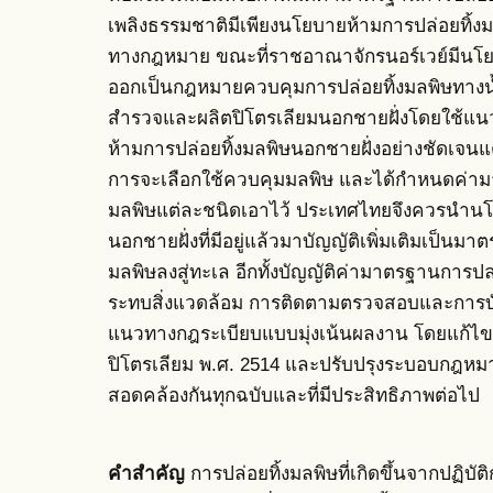
เพลิงธรรมชาติมีเพียงนโยบายห้ามการปล่อยทิ้งมล
ทางกฎหมาย ขณะที่ราชอาณาจักรนอร์เวย์มีนโยบา
ออกเป็นกฎหมายควบคุมการปล่อยทิ้งมลพิษทางน้ำท
สำรวจและผลิตปิโตรเลียมนอกชายฝั่งโดยใช้แนว
ห้ามการปล่อยทิ้งมลพิษนอกชายฝั่งอย่างชัดเจนแต่
การจะเลือกใช้ควบคุมมลพิษ และได้กำหนดค่าม
มลพิษแต่ละชนิดเอาไว้ ประเทศไทยจึงควรนำนโ
นอกชายฝั่งที่มีอยู่แล้วมาบัญญัติเพิ่มเติมเป็
มลพิษลงสู่ทะเล อีกทั้งบัญญัติค่ามาตรฐานการป
ระทบสิ่งแวดล้อม การติดตามตรวจสอบและการบั
แนวทางกฎระเบียบแบบมุ่งเน้นผลงาน โดยแก้ไขเ
ปิโตรเลียม พ.ศ. 2514 และปรับปรุงระบอบกฎหม
สอดคล้องกันทุกฉบับและที่มีประสิทธิภาพต่อไป
คำสำคัญ
การปล่อยทิ้งมลพิษที่เกิดขึ้นจากปฏิ