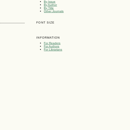
By Issue
By Author
By Title
Other Journals
FONT SIZE
INFORMATION
For Readers
For Authors
For Librarians