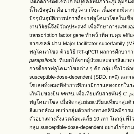
ให้เกิดการติดเชื้อได้ในบุคคลที่มีภาวะภูมิคุ้มกั
นี้ในปัจจุบัน คือ ยาฟลูโคนาโซล เนื่องจากมีควา
ปัจจุบันอุบัติการณ์การดื้อยาฟลูโคนาโซลในเชื้อ
งานวิจัยนี้จึงมีวัตถุประสงค์ เพื่อศึกษาการแสด
transcription factor gene ทำหน้าที่ควบคุม e
จากเซลล์ ผ่าน Major facilitator superfamily (
ฟลูโคนาโซล ด้วยวิธี RT-qPCR ผลการศึกษา
parapsilosis
ที่แยกได้จากผู้ป่วยและจากสิ่งแวดล
การดื้อยาฟลูโคนาโซลต่าง ๆ คือ กลุ่มเชื้อไวต่อย
susceptible-dose-dependent (SDD, n=9) และกลุ
โซเลททั้งหมดที่ทำการศึกษามีการแสดงออกในร
เกินไปของยีน
MRR1
เมื่อเทียบกับสายพันธุ์
C. p
ฟลูโคนาโซล เมื่อจัดกลุ่มย่อยเปรียบเทียบกลุ่มตั
สิ่งแวดล้อม พบว่ากลุ่มตัวอย่างทางคลินิคมีก
ตัวอย่างทางสิ่งแวดล้อมเฉลี่ย 10 เท่า ในกลุ่มที่
กลุ่ม susceptible-dose-dependent
อย่างไรก็ต