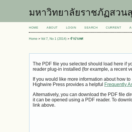
มหาวิทยาลัยราชภัฏสวนส
HOME
ABOUT
LOGIN
SEARCH
CURRENT
A
Home
>
Vol 7, No 1 (2014)
>
จำปาเทศ
The PDF file you selected should load here if
reader plug-in installed (for example, a recent v
If you would like more information about how to
Highwire Press provides a helpful
Frequently A
Alternatively, you can download the PDF file di
it can be opened using a PDF reader. To downl
link above.