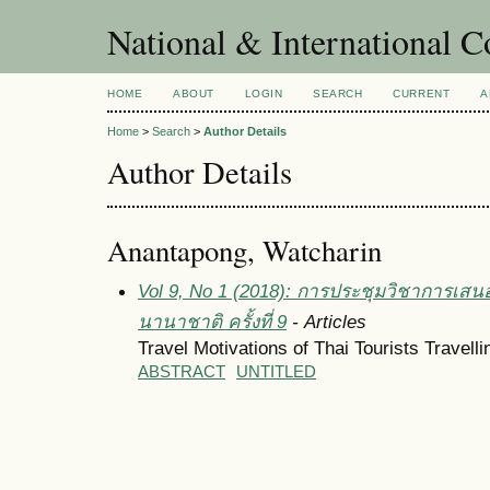
National & International C
HOME
ABOUT
LOGIN
SEARCH
CURRENT
A
Home
>
Search
>
Author Details
Author Details
Anantapong, Watcharin
Vol 9, No 1 (2018): การประชุมวิชาการเสน
นานาชาติ ครั้งที่ 9
- Articles
Travel Motivations of Thai Tourists Travell
ABSTRACT
UNTITLED