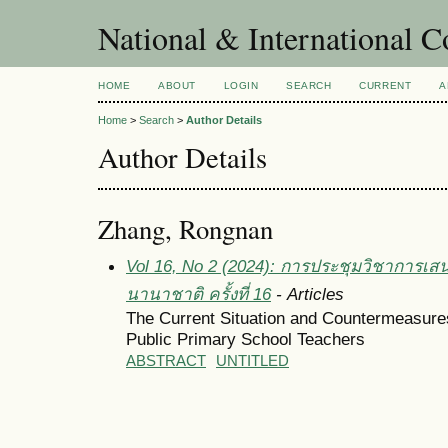
National & International C
HOME
ABOUT
LOGIN
SEARCH
CURRENT
A
Home
>
Search
>
Author Details
Author Details
Zhang, Rongnan
Vol 16, No 2 (2024): การประชุมวิชาการเส
นานาชาติ ครั้งที่ 16
- Articles
The Current Situation and Countermeasur
Public Primary School Teachers
ABSTRACT
UNTITLED