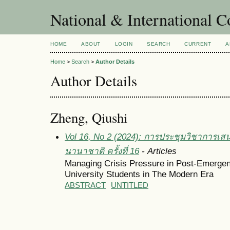
National & International C
HOME
ABOUT
LOGIN
SEARCH
CURRENT
A
Home
>
Search
>
Author Details
Author Details
Zheng, Qiushi
Vol 16, No 2 (2024): การประชุมวิชาการเส
นานาชาติ ครั้งที่ 16
- Articles
Managing Crisis Pressure in Post-Emergen
University Students in The Modern Era
ABSTRACT
UNTITLED