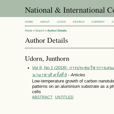
National & International C
HOME
ABOUT
LOGIN
SEARCH
CURRENT
A
Home
>
Search
>
Author Details
Author Details
Udorn, Junthorn
Vol 9, No 1 (2018): การประชุมวิชาการเสน
นานาชาติ ครั้งที่ 9
- Articles
Low-temperature growth of carbon nanotub
patterns on an aluminium substrate as a p
cells
ABSTRACT
UNTITLED