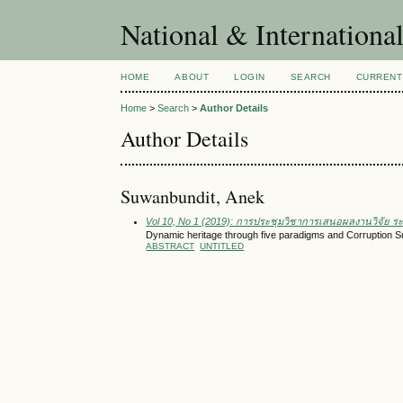
National & Internationa
HOME
ABOUT
LOGIN
SEARCH
CURRENT
Home
>
Search
>
Author Details
Author Details
Suwanbundit, Anek
Vol 10, No 1 (2019): การประชุมวิชาการเสนอผลงานวิจัย ระด
Dynamic heritage through five paradigms and Corruption 
ABSTRACT
UNTITLED