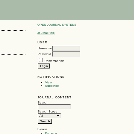
OPEN JOURNAL SYSTEMS
Journal Help
USER
Username
Password
Remember me
NOTIFICATIONS
View
Subscribe
JOURNAL CONTENT
Search
Search Scope
Browse
By Issue