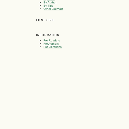
By Author
By Title
Other Journals
FONT SIZE
INFORMATION
For Readers
For Authors
For Librarians