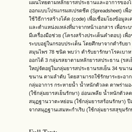
แผนไทยตามหลักยารสประธานและอาการของโร
ออกแบบโปรแกรมสเปรดชีต (Spreadsheet) เพื่อช
ใช้วิธีการสร้างโค้ด (code) เพื่อเชื่อมโยงข้อมู
และตำแหน่งแหล่งที่มาจากหน้าเอกสาร เพื่อระบ
มีเครื่องมือช่วย (โครงสร้างประเด็นคำตอบ) เพื่
ระบบอยู่ในกรอบประเด็น โดยศึกษาจากตำรับยา 
สมุนไพร 78 ชนิด พบว่า ตำรับยารักษาโรคเบา
ออกได้ 3 กลุ่มรสยาตามหลักยารสประธาน (รสเย็
ใหญ่จัดอยู่ในกลุ่มยารสประธานรสเย็น 34 ขนา
ขนาน ตามลำดับ โดยสามารถใช้รักษาระยะอาก
กลุ่มอาการ กระหายน้ำ น้ำหนักตัวลด ตาพร่ามอ
(ใช้กลุ่มยารสเย็นรักษา) อ่อนเพลีย น้ำหนักตัวล
สมุฏฐานวาตะหย่อน (ใช้กลุ่มยารสร้อนรักษา) ปีส
จากสมุฏฐานเสมหะกำเริบ (ใช้กลุ่มยารสสุขุมรัก
Full Text: