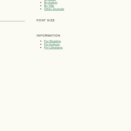
By Author
By Title
Other Journals
FONT SIZE
INFORMATION
For Readers
For Authors
For Librarians