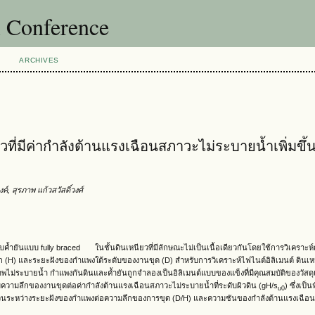
l Conference
ARCHIVES
ที่มีค่ากำลังต้านแรงเฉือนสภาวะไม่ระบายน้ำเพิ่มขึ
์, สุรภาพ แก้วสวัสดิ์วงศ์
ำยันแบบ fully braced ในชั้นดินเหนียวที่มีลักษณะไม่เป็นเนื้อเดียวกันโดยใช้การวิเคราะห์ด้
ก (H) และระยะฝังของกำแพงใต้ระดับของงานขุด (D) สำหรับการวิเคราะห์ไฟไนต์อิลิเมนต์ ดินเ
พไม่ระบายน้ำ กำแพงกันดินและค้ำยันถูกจำลองเป็นอิลิเมนต์แบบของแข็งที่มีคุณสมบัติของวัสด
บความลึกของงานขุดต่อค่ากำลังต้านแรงเฉือนสภาวะไม่ระบายน้ำที่ระดับผิวดิน (gH/s
) ซึ่งเป็
u0
่วนระหว่างระยะฝังของกำแพงต่อความลึกของการขุด (D/H) และความชันของกำลังต้านแรงเฉือนที่