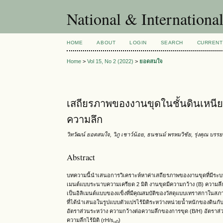
National & Internationa
HOME
ABOUT
LOGIN
SEARCH
CURRENT
Home
>
Vol 15, No 2 (2022)
>
ยอดสมใจ
เสถียรภาพของงานขุดในชั้นดินเหนียว
ความลึก
วิทวัฒน์ ยอดสมใจ, วิภู เชาว์น้อย, ธนชนม์ พรหมวิชัย, รุ่งคุณ บรรยงค
Abstract
บทความนี้นำเสนอการวิเคราะห์หาค่าเสถียรภาพของงานขุดที่มีระบบค้
เมนต์แบบระนาบความเครียด 2 มิติ งานขุดมีความกว้าง (B) ความลึ
เป็นอิลิเมนต์แบบของแข็งที่มีคุณสมบัติของวัสดุแบบเทราสกาในสภา
ที่ได้นำเสนอในรูปแบบตัวแปรไร้มิติระหว่างหน่วยน้ำหนักของดินกั
อัตราส่วนระหว่าง ความกว้างต่อความลึกของการขุด (B/H) อัตราส
ความลึกไร้มิติ (rH/s
)
u0