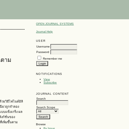
OPEN JOURNAL SYSTEMS
Journal Help
USER
Username
Password
้นตาม
Remember me
NOTIFICATIONS
View
Subscribe
JOURNAL CONTENT
Search
วยวิธีไฟไนต์อิลิ
หนียวถูกจำลอง
Search Scope
ุแบบแข็งเกร็ง ผล
นฟังก์ชั่นของ
เพิ่มขึ้นตาม
Browse
By Issue