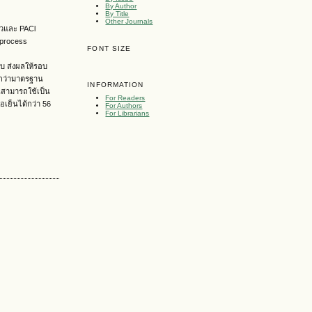
By Author
By Title
Other Journals
าวและ PACl
 process
FONT SIZE
บ ส่งผลให้รอบ
ำกว่ามาตรฐาน
INFORMATION
้นสามารถใช้เป็น
For Readers
อเย็นได้กว่า 56
For Authors
For Librarians