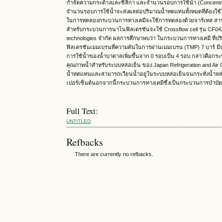
กำจัดความกระด้างและซิลิกา และจำนวนรอบการใช้น้ำ (Concentrati
จำนวนรอบการใช้น้ำจะส่งผลต่อปริมาณน้ำทดแทนทั้งหมดที่ต้อง
ในการทดลองกระบวนการทางเคมีจะใช้การทดลองด้วยจาร์เทส สารเคม
สำหรับกระบวนการนาโนฟิลเตรชันจะใช้ Crossflow cell รุ่น CF042
technologies จำกัด ผลการศึกษาพบว่า ในกระบวนการทางเคมี ที่ปร
ฟิลเตรชันเมมเบรนที่ความดันในการผ่านเมมเบรน (TMP) 7 บาร์ มี
การใช้น้ำของน้ำบาดาลเพิ่มขึ้นจาก 0 รอบเป็น 4 รอบ กล่าวคือก
คุณภาพน้ำสำหรับระบบหล่อเย็น ของ Japan Refrigeration and Air 
น้ำทดแทนและสามารถเวียนน้ำอยู่ในระบบหล่อเย็นจนกระทั่งน้ำหล่อเ
เปอร์เซ็นต์นอกจากนี้กระบวนการทางเคมีซึ่งเป็นกระบวนการบำบัดข
Full Text:
UNTITLED
Refbacks
There are currently no refbacks.