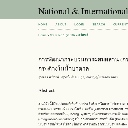
National & Internationa
HOME
ABOUT
LOGIN
SEARCH
CURRENT
Home
>
Vol 9, No 1 (2018)
>
ศรีสันต์
การพัฒนากระบวนการผสมผสาน (กระ
กระด้างในน้ำบาดาล
สุพัตรา ศรีสันต์, พิสุทธิ์ เพียรมนกุล, ณัฐวิญญ์ ชวเลิศพรศิยา
Abstract
งานวิจัยนี้มีวัตถุประสงค์เพื่อศึกษาประสิทธิภาพในการกำจัดควา
กระบวนการทางเคมีและนาโนฟิลเตรชัน (Chemical Treatment Proc
สำหรับระบบหล่อเย็น (Cooling System) เนื่องจากความกระด้างและ
(Coagulation/Flocculation) เป็นกระบวนการบำบัดขั้นต้น (Pre-tr
มเบรนส่งผลให้มีค่าใช้จ่ายในการทำความสะอาดเมมเบรน และส่งผ