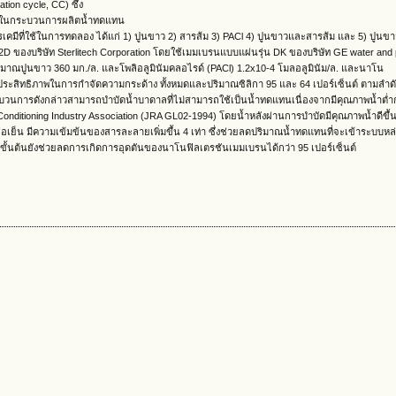
on cycle, CC) ซึ่ง
ใช้ในกระบวนการผลิตน้ำทดแทน
ีที่ใช้ในการทดลอง ได้แก่ 1) ปูนขาว 2) สารส้ม 3) PACl 4) ปูนขาวและสารส้ม และ 5) ปูนข
D ของบริษัท Sterlitech Corporation โดยใช้เมมเบรนแบบแผ่นรุ่น DK ของบริษัท GE water and
ิมาณปูนขาว 360 มก./ล. และโพลิอลูมินัมคลอไรด์ (PACl) 1.2x10-4 โมลอลูมินัม/ล. และนาโน
ประสิทธิภาพในการกำจัดความกระด้าง ทั้งหมดและปริมาณซิลิกา 95 และ 64 เปอร์เซ็นต์ ตามลำดั
ระบวนการดังกล่าวสามารถบำบัดน้ำบาดาลที่ไม่สามารถใช้เป็นน้ำทดแทนเนื่องจากมีคุณภาพน้ำต่
Conditioning Industry Association (JRA GL02-1994) โดยน้ำหลังผ่านการบำบัดมีคุณภาพน้ำดีขึ
ย็น มีความเข้มข้นของสารละลายเพิ่มขึ้น 4 เท่า ซึ่งช่วยลดปริมาณน้ำทดแทนที่จะเข้าระบบหล่
ั้นต้นยังช่วยลดการเกิดการอุดตันของนาโนฟิลเตรชันเมมเบรนได้กว่า 95 เปอร์เซ็นต์