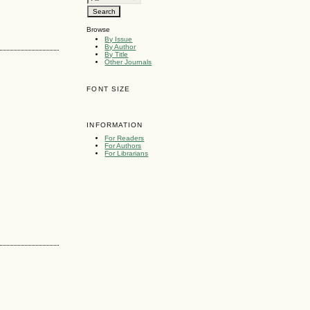
Browse
By Issue
By Author
By Title
Other Journals
FONT SIZE
INFORMATION
For Readers
For Authors
For Librarians