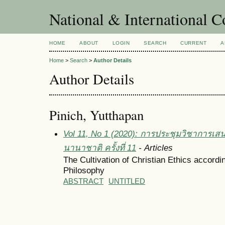
National & International C
HOME
ABOUT
LOGIN
SEARCH
CURRENT
A
Home
>
Search
>
Author Details
Author Details
Pinich, Yutthapan
Vol 11, No 1 (2020): การประชุมวิชาการเส
นานาชาติ ครั้งที่ 11
- Articles
The Cultivation of Christian Ethics accord
Philosophy
ABSTRACT
UNTITLED