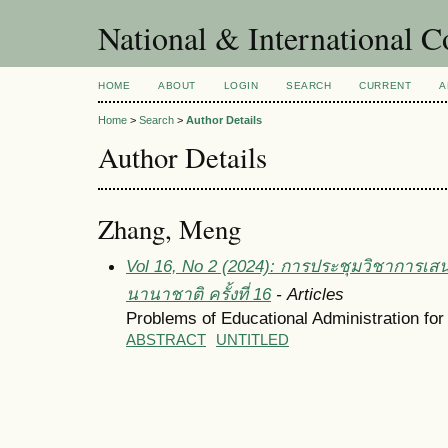
National & International C
HOME
ABOUT
LOGIN
SEARCH
CURRENT
A
Home
>
Search
>
Author Details
Author Details
Zhang, Meng
Vol 16, No 2 (2024): การประชุมวิชาการเส
นานาชาติ ครั้งที่ 16
- Articles
Problems of Educational Administration fo
ABSTRACT
UNTITLED