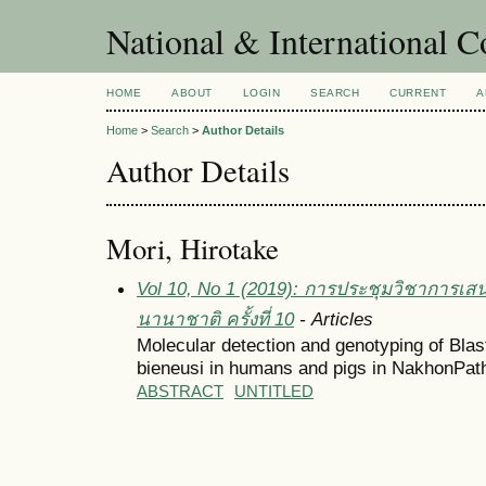
National & International C
HOME
ABOUT
LOGIN
SEARCH
CURRENT
A
Home
>
Search
>
Author Details
Author Details
Mori, Hirotake
Vol 10, No 1 (2019): การประชุมวิชาการเส
นานาชาติ ครั้งที่ 10
- Articles
Molecular detection and genotyping of Bla
bieneusi in humans and pigs in NakhonPat
ABSTRACT
UNTITLED