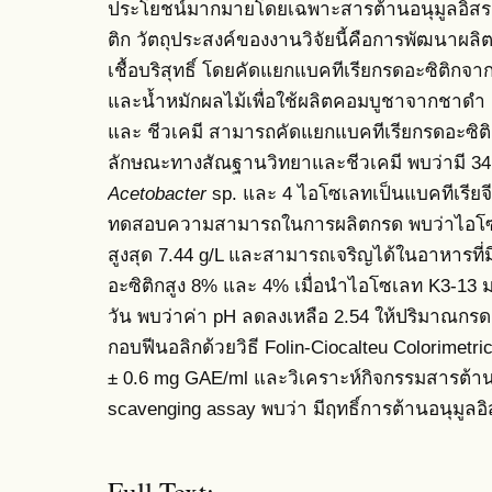
ประโยชน์มากมายโดยเฉพาะสารต้านอนุมูลอิสระที
ติก วัตถุประสงค์ของงานวิจัยนี้คือการพัฒนา
เชื้อบริสุทธิ์ โดยคัดแยกแบคทีเรียกรดอะซิติกจา
และน้ำหมักผลไม้เพื่อใช้ผลิตคอมบูชาจากชา
และ ชีวเคมี สามารถคัดแยกแบคทีเรียกรดอะซิติ
ลักษณะทางสัณฐานวิทยาและชีวเคมี พบว่ามี 34 
Acetobacter
sp. และ 4 ไอโซเลทเป็นแบคทีเรียจ
ทดสอบความสามารถในการผลิตกรด พบว่าไอโซ
สูงสุด 7.44 g/L และสามารถเจริญได้ในอาหารท
อะซิติกสูง 8% และ 4% เมื่อนำไอโซเลท K3-13
วัน พบว่าค่า pH ลดลงเหลือ 2.54 ให้ปริมาณกรดส
กอบฟีนอลิกด้วยวิธี Folin-Ciocalteu Colorimetr
± 0.6 mg GAE/ml และวิเคราะห์กิจกรรมสารต้านอ
scavenging assay พบว่า มีฤทธิ์การต้านอนุมูลอิส
Full Text: