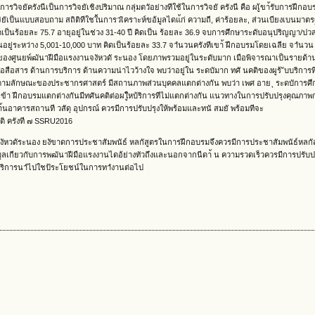
ิจยัครังนีเป็นการวิจยัเชิงปริมาณ กลุ่มตวัอย่างทีใช้ในการวิจยั ครังนี คือ ผเู้ขา้รับการฝึกอ
ยัเป็นแบบสอบถาม สถิติทีใชใ้นการวเิคราะห์ขอ้มูลไดแ้ก่ ความถี, ค่าร้อยละ, ส่วนเบียงเบนมาตรฐ
เป็นร้อยละ 75.7 อายุอยู่ในช่วง 31-40 ปี คิดเป็น ร้อยละ 36.9 จบการศึกษาระดับอนุปริญญา/ปวส
อนอยู่ระหว่าง 5,001-10,000 บาท คิดเป็นร้อยละ 33.7 จาํนวนครังทีเขา้ ฝึกอบรมโดยเฉลีย จาํนวน 
บรมของศูนยพ์ฒันาฝีมือแรงงานจงัหวดั ระนอง โดยภาพรวมอยู่ในระดับมาก เมือพิจารณาเป็นรายด้าน
ือสาร ด้านการบริการ ด้านความน่าไวว้างใจ พบว่าอยู่ใน ระดบัมาก ทศั นคติของผูร้ ับบริการที
ตามลักษณะของประชากรศาสตร์ มีสถานภาพส่วนบุคคลแตกต่างกัน พบว่า เพศ อาย ุ ระดบัการศึ
ีเข้า ฝึกอบรมแตกต่างกันมีทศันคติต่อผใู้หบ้ริการทีไม่แตกต่างกัน แนวทางในการปรับปรุงคุณภาพ
นอาคารสถานที วสัดุ อุปกรณ์ ควรมีการปรับปรุงให้พร้อมและทนั สมยั พร้อมทีจะ
ิ ครังที ๗ SSRU2016
งัหวดัระนอง ยงัขาดการประชาสัมพนัธ์ หลกัสูตรในการฝึกอบรมจึงควรมีการประชาสัมพนัธ์หลกัส
ลเกียวกับการพฒันาฝีมือแรงงานไดอ้ย่างทัวถึงและนอกจากนีดา้ น ความรวดเร็วควรมีการปรับปรุ
ับบริการนาํไปใชป้ระโยชน์ในการทาํงานต่อไป