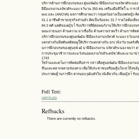
บริการด้านการฝึกอบรมของ ศูนยพ์ฒันาฝีมือแรงงานจงัหวดัระนอง การว
ฝีมือแรงงานจงัหวดัระนอง จาํนวน 350 คน เครืองมือทีใชใ้ น การวจิ
test และ (ANOVA) ผลการศึกษาพบว่า กลุ่มตวัอย่างเป็นเพศหญิง คิด
41.1 อาชีพค้าขาย/ธุรกิจส่วนตัว คิดเป็นร้อยละ 31.7 รายไดต้่อเดื
84.3 ทศั นคติของผเู้ขา้ รับบริการทีมีต่อพนกังานให้บริการฝึกอ
ษณะภายนอก ด้านความ น่าเชือถือ ด้านความรวดเร็ว ด้านการติดต่อส
บริการฝึกอบรมของศูนยพ์ฒันาฝีมือแรงงานจงัหวดั ระนอง จาํแนก
แตกต่างกันมีทศันคติต่อผูใ้ห้บริการแตกต่างกัน ยกเวน้จาํนวนครังท
นการฝึกอบรมของศูนยพ์ ฒั นาฝีมือแรงงาน จงัหวดัระนอง พบว่า ดา้
การประชุมวชิาการและนาํเสนอผลงานวิจยัระดบัชาติและนานาชาต
1743
ใชง้านและดา้นการติดต่อสือสาร กล่าวคือศูนยพ์ฒันาฝีมือแรงงานจ
ขึนและหลากหลายช่องทาง เพือให้ประชาชนหรือผสู้นใจเขา้ถึงขอ้มู
ประกาศผผู้่านการฝึก ควรมอบวุฒิบตัรในวนัเดียวกัน เพือผเู้ขา้ ร
Full Text:
UNTITLED
Refbacks
There are currently no refbacks.