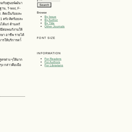
บรมกับศูนยพ์ฒันา
าน, T-test, F-
Browse
. คิดเป็นร้อยละ
By Issue
1 ครัง คิดร้อยละ
By Author
By Title
ได้แก่ ด้านลกั
Other Journals
มีต่อพนกังานให้
กษา อาชีพ รายได้
FONT SIZE
การให้บริการดา้
INFORMATION
For Readers
ูตรต่าง ๆให้มาก
For Authors
ง กล่าวคือเมือ
For Librarians