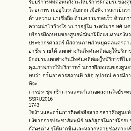
รับบริการทีมีต่อพนกังานให้บริการฝึกอบรมของศ
โดยภาพรวมอยู่ในระดับมาก เมือพิจารณาเป็นรา
ด้านความ น่าเชือถือ ด้านความรวดเร็ว ด้านการ
ความน่าไวว้างใจ พบว่าอยู่ใน ระดบัมาก ทศั นคติ
บริการฝึกอบรมของศูนยพ์ฒันาฝีมือแรงงานจงั
ประชากรศาสตร์ มีสถานภาพส่วนบุคคลแตกต่างกั
อาชีพ รายได้ แตกต่างกันมีทศันคติต่อผูใ้ห้บริก
ฝึกอบรมแตกต่างกันมีทศันคติต่อผใู้หบ้ริการทีไ
คุณภาพการให้บริการดา้ นการฝึกอบรมของศูนยพ์
พบว่า ดา้นอาคารสถานที วสัดุ อุปกรณ์ ควรมีกา
ทีจะ
การประชุมวชิาการและนาํเสนอผลงานวิจยัระดบ
SSRU2016
1743
ใชง้านและดา้นการติดต่อสือสาร กล่าวคือศูนยพ
ยงัขาดการประชาสัมพนัธ์ หลกัสูตรในการฝึกอบ
กัสูตรต่าง ๆให้มากขึนและหลากหลายช่องทาง เพื