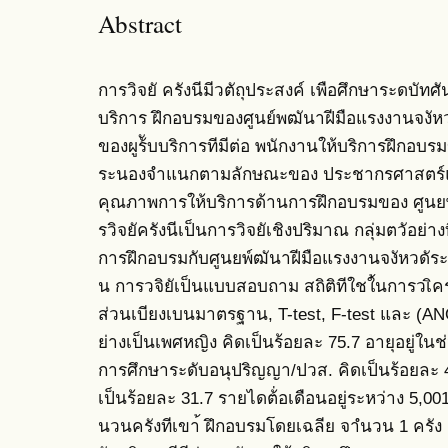
Abstract
การวิจยั ครังนีมีวตัถุประสงค์ เพือศึกษาระดบัทศั
บริการ ฝึกอบรมของศูนย์พฒันาฝีมือแรงงานจงัหว
ของผูร้ับบริการทีมีต่อ พนักงานให้บริการฝึกอบ
ระนองจําแนกตามลักษณะของ ประชากรศาสตร์แ
คุณภาพการให้บริการด้านการฝึกอบรมของ ศูนยพ
รวิจยัครังนีเป็นการวิจยัเชิงปริมาณ กลุ่มตวัอย่างที
การฝึกอบรมกับศูนยพ์ฒันาฝีมือแรงงานจงัหวดัระ
น การวจิยัเป็นแบบสอบถาม สถิติทีใชใ้นการวเิครา
ส่วนเบียงเบนมาตรฐาน, T-test, F-test และ (AN
ย่างเป็นเพศหญิง คิดเป็นร้อยละ 75.7 อายุอยู่ในช
การศึกษาระดับอนุปริญญา/ปวส. คิดเป็นร้อยละ 4
เป็นร้อยละ 31.7 รายไดต้่อเดือนอยู่ระหว่าง 5,00
นวนครังทีเขา้ ฝึกอบรมโดยเฉลีย จาํนวน 1 ครัง ค