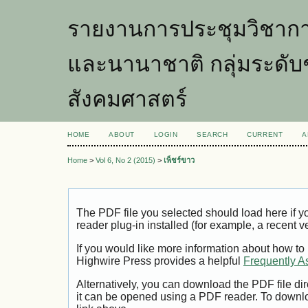
รายงานการประชุมวิชากา
และนานาชาติ กลุ่มระดับ
สังคมศาสตร์
HOME
ABOUT
LOGIN
SEARCH
CURRENT
A
Home
>
Vol 6, No 2 (2015)
>
เพ็ชร์ขาว
The PDF file you selected should load here if
reader plug-in installed (for example, a recent v
If you would like more information about how to
Highwire Press provides a helpful
Frequently A
Alternatively, you can download the PDF file di
it can be opened using a PDF reader. To downl