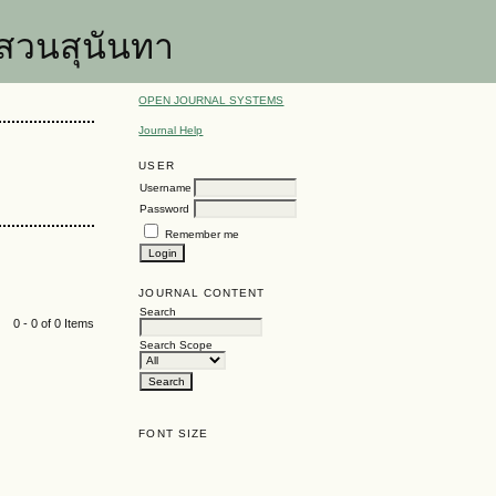
สวนสุนันทา
OPEN JOURNAL SYSTEMS
Journal Help
USER
Username
Password
Remember me
JOURNAL CONTENT
Search
0 - 0 of 0 Items
Search Scope
FONT SIZE