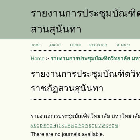
รายงานการประชุมบัณฑิต
สวนสุนันทา
HOME
ABOUT
LOGIN
REGISTER
SEARCH
Home
>
รายงานการประชุมบัณฑิตวิทยาลัย มห
รายงานการประชุมบัณฑิตวิท
ราชภัฏสวนสุนันทา
รายงานการประชุมบัณฑิตวิทยาลัย มหาวิทยาลั
A
B
C
D
E
F
G
H
I
J
K
L
M
N
O
P
Q
R
S
T
U
V
W
X
Y
Z
All
There are no journals available.