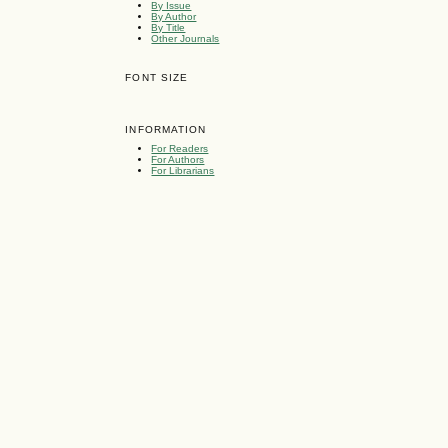
By Issue
By Author
By Title
Other Journals
FONT SIZE
INFORMATION
For Readers
For Authors
For Librarians