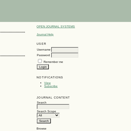
OPEN JOURNAL SYSTEMS
Journal Help
USER
Username
Password
Remember me
NOTIFICATIONS
View
Subscribe
JOURNAL CONTENT
Search
Search Scope
Browse