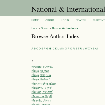
National & Internationa
HOME
ABOUT
LOGIN
SEARCH
CURRENT
Home
>
Search
>
Browse Author Index
Browse Author Index
A
B
C
D
E
F
G
H
I
J
K
L
M
N
O
P
Q
R
S
T
U
V
W
X
Y
Z
All
เ
เพชรเศษ, ธนพรรณ
เพิ่มพูล, บุญทิพา
เพิ่มพูล, พิชญามล
เพิ่มพูล, กิตติพจน์
เพิ่มพงศาเจริญ, ณัฐพล
เพิ่มรุ่งเรือง, จตุรงค์
เพิ่มเพียร, ธนาสิทธิ์
เพียรมนกุล, พิสุทธิ์
เพียรจริง, ปริศนา
เพียรคำ, อรชนก