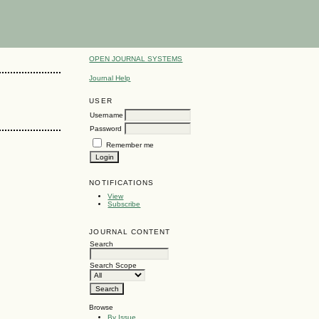
OPEN JOURNAL SYSTEMS
Journal Help
USER
Username
Password
Remember me
NOTIFICATIONS
View
Subscribe
JOURNAL CONTENT
Search
Search Scope
Browse
By Issue