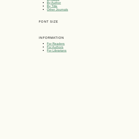
By Author
By Title
Other Journals
FONT SIZE
INFORMATION
For Readers
For Authors
For Librarians