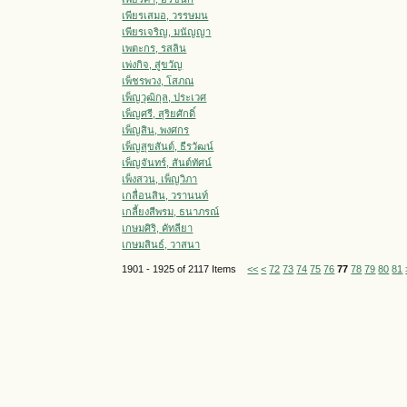
เพียรเสมอ, วรรษมน
เพียรเจริญ, มนัญญา
เพตะกร, รสลิน
เพ่งกิจ, สู่ขวัญ
เพ็ชรพวง, โสภณ
เพ็ญวุฒิกุล, ประเวศ
เพ็ญศรี, สุริยศักดิ์
เพ็ญสิน, พงศกร
เพ็ญสุขสันต์, ธีรวัฒน์
เพ็ญจันทร์, สันต์ทัศน์
เพ็งสวน, เพ็ญวิภา
เกลื่อนสิน, วรานนท์
เกลี้ยงสีพรม, ธนาภรณ์
เกษมศิริ, คัทลียา
เกษมสินธ์, วาสนา
1901 - 1925 of 2117 Items
<<
<
72
73
74
75
76
77
78
79
80
81